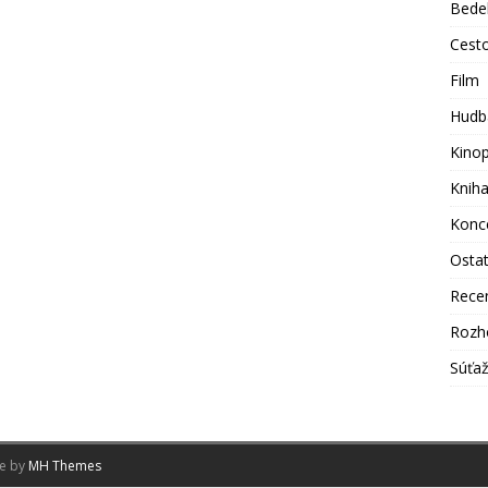
Bede
Cest
Film
Hudb
Kino
Knih
Konc
Osta
Rece
Rozh
Súťa
me by
MH Themes