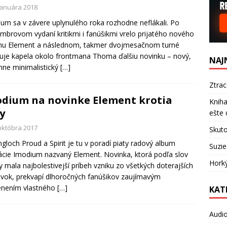
 januára 2018
um sa v závere uplynulého roka rozhodne neflákali. Po
mbrovom vydaní kritikmi i fanúšikmi vrelo prijatého nového
mu Element a následnom, takmer dvojmesačnom turné
ruje kapela okolo frontmana Thoma ďalšiu novinku – nový,
NAJ
mne minimalistický
[…]
Ztra
dium na novinke Element krotia
Kniha
ly
ešte 
 októbra 2017
Skuto
ngloch Proud a Spirit je tu v poradí piaty radový album
Suzie
cie Imodium nazvaný Element. Novinka, ktorá podľa slov
Hork
y mala najbolestivejší príbeh vzniku zo všetkých doterajších
vok, prekvapí dlhoročných fanúšikov zaujímavým
enením vlastného
[…]
KAT
Audi