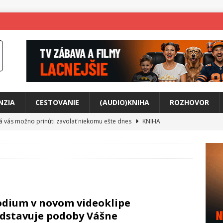
NZIA
CESTOVANIE
(AUDIO)KNIHA
ROZHOVOR
rá vás možno prinúti zavolať niekomu ešte dnes
KNIHA
ríbeh Anity Soul
HUDBA
tkovala rozchod
HUDBA
íže cestou na Monte Mabu
HUDBA
a unikátny akustický koncert
HUDBA
dium v novom videoklipe
 svet plný tajomstiev
FILM
dstavuje podoby Vášne
o posolstvo
HUDBA