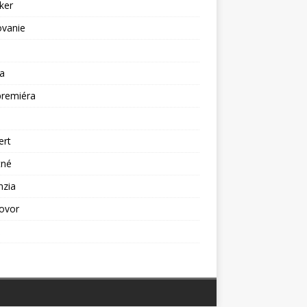
ker
ovanie
a
premiéra
a
ert
tné
nzia
ovor
ž