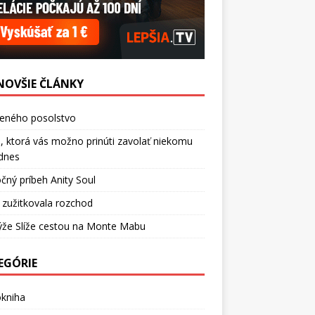
NOVŠIE ČLÁNKY
ceného posolstvo
, ktorá vás možno prinúti zavolať niekomu
dnes
čný príbeh Anity Soul
 zužitkovala rozchod
ýže Slíže cestou na Monte Mabu
EGÓRIE
okniha