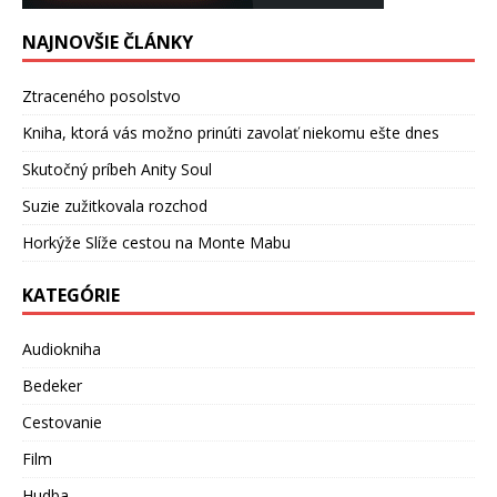
NAJNOVŠIE ČLÁNKY
Ztraceného posolstvo
Kniha, ktorá vás možno prinúti zavolať niekomu ešte dnes
Skutočný príbeh Anity Soul
Suzie zužitkovala rozchod
Horkýže Slíže cestou na Monte Mabu
KATEGÓRIE
Audiokniha
Bedeker
Cestovanie
Film
Hudba