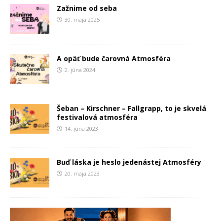
Zažnime od seba
30. mája 2025
A opäť bude čarovná Atmosféra
2. júna 2024
Šeban – Kirschner – Fallgrapp, to je skvelá
festivalová atmosféra
14. júna 2023
Buď láska je heslo jedenástej Atmosféry
20. mája 2023