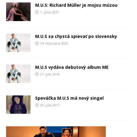
M.U.S: Richard Müller je mojou múzou
1. júna 2021
M.U.S sa chystá spievať po slovensky
14. februára 2020
M.U.S vydáva debutový album ME
21. júla 2019
Speváčka M.U.S má nový singel
29. júla 2017