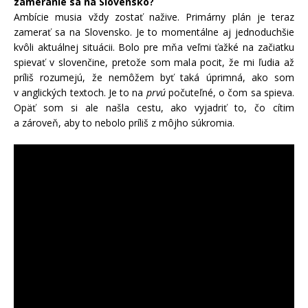
zameranie sa na Slovensko?
Ambície musia vždy zostať nažive. Primárny plán je teraz
zamerať sa na Slovensko. Je to momentálne aj jednoduchšie
kvôli aktuálnej situácii. Bolo pre mňa veľmi ťažké na začiatku
spievať v slovenčine, pretože som mala pocit, že mi ľudia až
príliš rozumejú, že nemôžem byť taká úprimná, ako som
v anglických textoch. Je to na
prvú
počuteľné, o čom sa spieva.
Opäť som si ale našla cestu, ako vyjadriť to, čo cítim
a zároveň, aby to nebolo príliš z môjho súkromia.