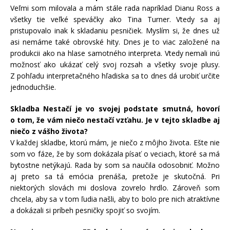
Veľmi som milovala a mám stále rada napríklad Dianu Ross a
všetky tie veľké speváčky ako Tina Turner. Vtedy sa aj
pristupovalo inak k skladaniu pesničiek. Myslím si, že dnes už
asi nemáme také obrovské hity. Dnes je to viac založené na
produkcii ako na hlase samotného interpreta. Vtedy nemali inú
možnosť ako ukázať celý svoj rozsah a všetky svoje plusy.
Z pohľadu interpretačného hľadiska sa to dnes dá urobiť určite
jednoduchšie.
Skladba Nestačí je vo svojej podstate smutná, hovorí
o tom, že vám niečo nestačí vzťahu. Je v tejto skladbe aj
niečo z vášho života?
V každej skladbe, ktorú mám, je niečo z môjho života. Ešte nie
som vo fáze, že by som dokázala písať o veciach, ktoré sa má
bytostne netýkajú. Rada by som sa naučila odosobniť. Možno
aj preto sa tá emócia prenáša, pretože je skutočná. Pri
niektorých slovách mi doslova zovrelo hrdlo. Zároveň som
chcela, aby sa v tom ľudia našli, aby to bolo pre nich atraktívne
a dokázali si príbeh pesničky spojiť so svojím.