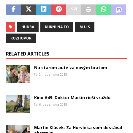
HUDBA
KUKNI NA TO
M.U.S
ROZHOVOR
RELATED ARTICLES
Na starom aute za novým bratom
2. novembra 2018
Kino #49: Doktor Martin rieši vraždu
6. decembra 2018
Martin Klásek: Za Hurvínka som dostával
obstreky