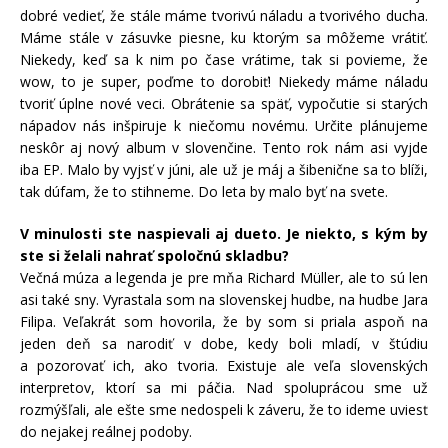
dobré vedieť, že stále máme tvorivú náladu a tvorivého ducha.
Máme stále v zásuvke piesne, ku ktorým sa môžeme vrátiť.
Niekedy, keď sa k nim po čase vrátime, tak si povieme, že
wow, to je super, poďme to dorobiť! Niekedy máme náladu
tvoriť úplne nové veci. Obrátenie sa späť, vypočutie si starých
nápadov nás inšpiruje k niečomu novému. Určite plánujeme
neskôr aj nový album v slovenčine. Tento rok nám asi vyjde
iba EP. Malo by vyjsť v júni, ale už je máj a šibenične sa to blíži,
tak dúfam, že to stihneme. Do leta by malo byť na svete.
V minulosti ste naspievali aj dueto. Je niekto, s kým by
ste si želali nahrať spoločnú skladbu?
Večná múza a legenda je pre mňa Richard Müller, ale to sú len
asi také sny. Vyrastala som na slovenskej hudbe, na hudbe Jara
Filipa. Veľakrát som hovorila, že by som si priala aspoň na
jeden deň sa narodiť v dobe, kedy boli mladí, v štúdiu
a pozorovať ich, ako tvoria. Existuje ale veľa slovenských
interpretov, ktorí sa mi páčia. Nad spoluprácou sme už
rozmýšľali, ale ešte sme nedospeli k záveru, že to ideme uviesť
do nejakej reálnej podoby.