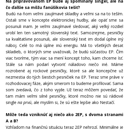
Na pripravovanom EP bude aj spomínaný singel, ale na
čo ďalšie sa môžu fanúšikovia tešiť?
Budú na ňom veľmi zaujímavé skladby a veľmi sa na to teším.
Ostali sme v koncepte elektronickej hudby, ale opäť sme sa
posunuli inam. Je veľmi zaujímavé sledovať, aký veľký rozdiel
urobí len ten samotný slovenský text. Samozrejme, pesničky
sa kvalitatívne posunuli, ale slovenský text im dodal úplne iný
náboj. Celé to má úplne inú energiu. Má to všetkých desať
skladieb, o ktorých sme uvažovali, že budú súčasťou EP. Čím
viac tvoríme, tým viac sa mení koncept toho, kam chceme ísť.
Stále sa nám podarí vytvoriť náladovo niečo iné. Máme
rozrobené aj rockové pesničky, ktoré sa ale koncepčne už
nezmestia do tých šiestich pesničiek na EP. Teraz sme práve v
rozhodovacej fáze, akým smerom to budeme profilovať. Sama
som zvedavá, čo z toho vyjde. Už teraz môžem povedať, že
tam mám veľmi silné pesničky, ktoré možno nie sú rádiové
single
na prvú
, ale myslím si, že sú ešte lepšie ako Nestačí.
Môže teda vzniknúť aj niečo ako 2EP, s dvoma stranami
A a B?
Vzhľadom na finančnú situáciu teraz 2EP nehrozí. Minimálne je