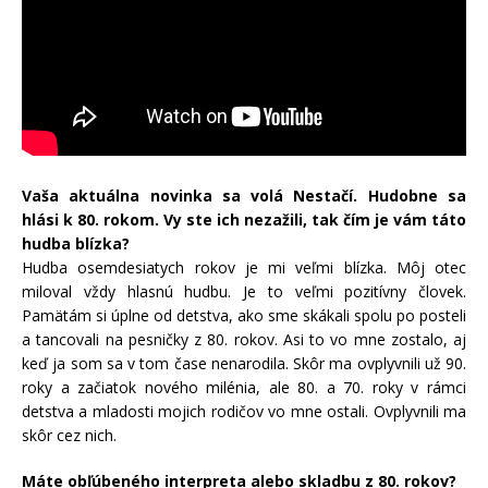
Vaša aktuálna novinka sa volá Nestačí. Hudobne sa
hlási k 80. rokom. Vy ste ich nezažili, tak čím je vám táto
hudba blízka?
Hudba osemdesiatych rokov je mi veľmi blízka. Môj otec
miloval vždy hlasnú hudbu. Je to veľmi pozitívny človek.
Pamätám si úplne od detstva, ako sme skákali spolu po posteli
a tancovali na pesničky z 80. rokov. Asi to vo mne zostalo, aj
keď ja som sa v tom čase nenarodila. Skôr ma ovplyvnili už 90.
roky a začiatok nového milénia, ale 80. a 70. roky v rámci
detstva a mladosti mojich rodičov vo mne ostali. Ovplyvnili ma
skôr cez nich.
Máte obľúbeného interpreta alebo skladbu z 80. rokov?