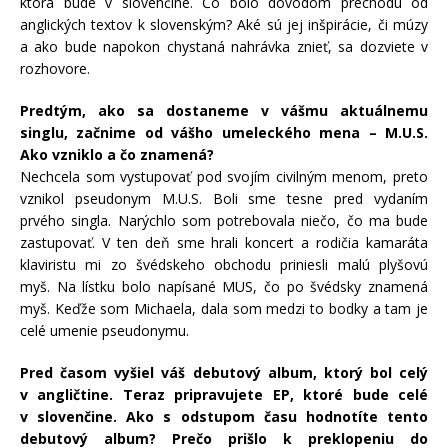
ktorá bude v slovenčine. Čo bolo dôvodom prechodu od
anglických textov k slovenským? Aké sú jej inšpirácie, či múzy
a ako bude napokon chystaná nahrávka znieť, sa dozviete v
rozhovore.
Predtým, ako sa dostaneme v vášmu aktuálnemu
singlu, začnime od vášho umeleckého mena – M.U.S.
Ako vzniklo a čo znamená?
Nechcela som vystupovať pod svojím civilným menom, preto
vznikol pseudonym M.U.S. Boli sme tesne pred vydaním
prvého singla. Narýchlo som potrebovala niečo, čo ma bude
zastupovať. V ten deň sme hrali koncert a rodičia kamaráta
klaviristu mi zo švédskeho obchodu priniesli malú plyšovú
myš. Na lístku bolo napísané MUS, čo po švédsky znamená
myš. Keďže som Michaela, dala som medzi to bodky a tam je
celé umenie pseudonymu.
Pred časom vyšiel váš debutový album, ktorý bol celý
v angličtine. Teraz pripravujete EP, ktoré bude celé
v slovenčine. Ako s odstupom času hodnotíte tento
debutový album? Prečo prišlo k preklopeniu do