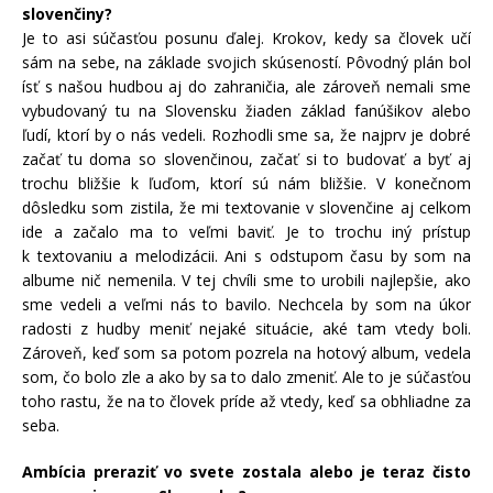
slovenčiny?
Je to asi súčasťou posunu ďalej. Krokov, kedy sa človek učí
sám na sebe, na základe svojich skúseností. Pôvodný plán bol
ísť s našou hudbou aj do zahraničia, ale zároveň nemali sme
vybudovaný tu na Slovensku žiaden základ fanúšikov alebo
ľudí, ktorí by o nás vedeli. Rozhodli sme sa, že najprv je dobré
začať tu doma so slovenčinou, začať si to budovať a byť aj
trochu bližšie k ľuďom, ktorí sú nám bližšie. V konečnom
dôsledku som zistila, že mi textovanie v slovenčine aj celkom
ide a začalo ma to veľmi baviť. Je to trochu iný prístup
k textovaniu a melodizácii. Ani s odstupom času by som na
albume nič nemenila. V tej chvíli sme to urobili najlepšie, ako
sme vedeli a veľmi nás to bavilo. Nechcela by som na úkor
radosti z hudby meniť nejaké situácie, aké tam vtedy boli.
Zároveň, keď som sa potom pozrela na hotový album, vedela
som, čo bolo zle a ako by sa to dalo zmeniť. Ale to je súčasťou
toho rastu, že na to človek príde až vtedy, keď sa obhliadne za
seba.
Ambícia preraziť vo svete zostala alebo je teraz čisto