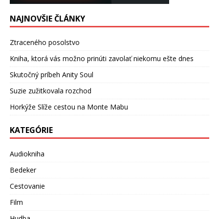
NAJNOVŠIE ČLÁNKY
Ztraceného posolstvo
Kniha, ktorá vás možno prinúti zavolať niekomu ešte dnes
Skutočný príbeh Anity Soul
Suzie zužitkovala rozchod
Horkýže Slíže cestou na Monte Mabu
KATEGÓRIE
Audiokniha
Bedeker
Cestovanie
Film
Hudba