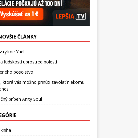
NOVŠIE ČLÁNKY
v rytme Yael
a ľudskosti uprostred bolesti
ceného posolstvo
, ktorá vás možno prinúti zavolať niekomu
dnes
čný príbeh Anity Soul
EGÓRIE
okniha