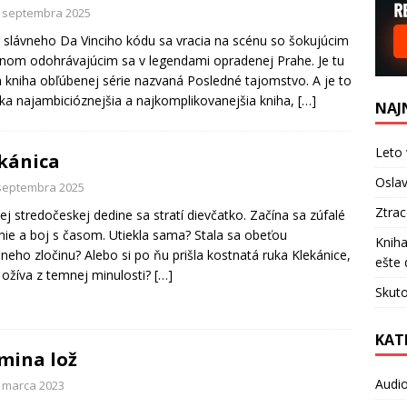
. septembra 2025
 slávneho Da Vinciho kódu sa vracia na scénu so šokujúcim
om odohrávajúcim sa v legendami opradenej Prahe. Je tu
a kniha obľúbenej série nazvaná Posledné tajomstvo. A je to
ka najambicióznejšia a najkomplikovanejšia kniha,
[…]
NAJ
Leto 
kánica
Oslav
 septembra 2025
Ztra
ej stredočeskej dedine sa stratí dievčatko. Začína sa zúfalé
nie a boj s časom. Utiekla sama? Stala sa obeťou
Kniha
lneho zločinu? Alebo si po ňu prišla kostnatá ruka Klekánice,
ešte 
 ožíva z temnej minulosti?
[…]
Skuto
KAT
mina lož
Audi
. marca 2023