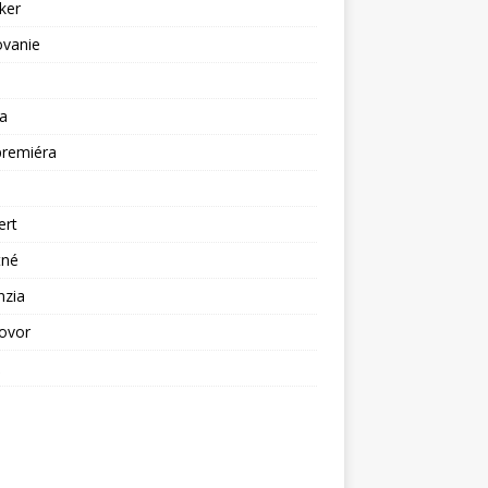
ker
ovanie
a
premiéra
a
ert
tné
nzia
ovor
ž