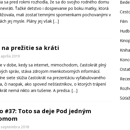
ia sa pred rokmi rozhodla, že sa do svojho rodného domu
Bede
 nevráti. Ťažké detstvo i dospievanie po boku matky, ktorá
Cest
bližovala, mali zostať temnými spomienkami pochovanými v
ách jej mysle. Plány jej však
[…]
Film
Hudb
Kino
 na prežitie sa kráti
Knih
 apríla 2019
Konc
e v dobe, kedy sa internet, mimochodom, častokrát plný
Osta
vých správ, stáva zdrojom mienkotvorných informácií.
lne siete slúžia častokrát na prezentáciu vyfabulovaného
Rece
ia, či naopak, ako spoveď nešťastníkov, o ktorých trápení
Rozh
krát nemá nikto ani tušenie. A predsa.
[…]
Súťa
o #37: Toto sa deje Pod jedným
romom
. septembra 2018