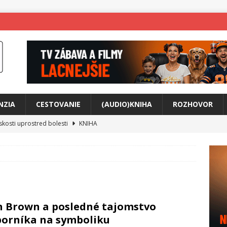
NZIA
CESTOVANIE
(AUDIO)KNIHA
ROZHOVOR
skosti uprostred bolesti
KNIHA
o posolstvo
HUDBA
rá vás možno prinúti zavolať niekomu ešte dnes
KNIHA
ríbeh Anity Soul
HUDBA
tkovala rozchod
HUDBA
 Brown a posledné tajomstvo
íže cestou na Monte Mabu
HUDBA
orníka na symboliku
me Yael
HUDBA