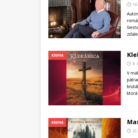
10
Autor
román
šiest
zďale
Kle
KNIHA
8.
V mal
pátra
brutá
ktorá
Ma
KNIHA
22