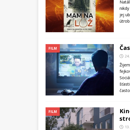
Natál
nikdy
jej u
útrob
Čas
FILM
24.
Žijem
fejko
Sociá
šťast
často
Kin
FILM
st
13