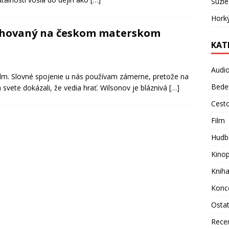
Suzie
Hork
dchovaný na českom materskom
KAT
Audi
film. Slovné spojenie u nás používam zámerne, pretože na
Bede
sa svete dokázali, že vedia hrať. Wilsonov je bláznivá
[…]
Cest
Film
Hudb
Kino
Knih
Konc
Osta
Rece