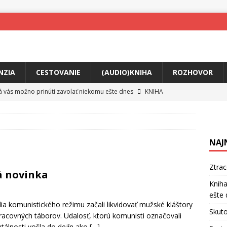
NZIA
CESTOVANIE
(AUDIO)KNIHA
ROZHOVOR
rá vás možno prinúti zavolať niekomu ešte dnes
KNIHA
ríbeh Anity Soul
HUDBA
tkovala rozchod
HUDBA
NAJ
íže cestou na Monte Mabu
HUDBA
a unikátny akustický koncert
HUDBA
Ztra
á novinka
 svet plný tajomstiev
FILM
Kniha
ešte 
o posolstvo
HUDBA
elia komunistického režimu začali likvidovať mužské kláštory
Skuto
acovných táborov. Udalosť, ktorú komunisti označovali
tálnosti vošla do dejín ako
[…]