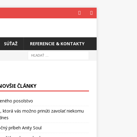
SÚŤAŽ
REFERENCIE & KONTAKTY
NOVŠIE ČLÁNKY
ceného posolstvo
, ktorá vás možno prinúti zavolať niekomu
dnes
čný príbeh Anity Soul