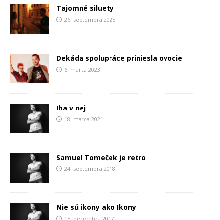
Tajomné siluety
26. septembra 2025
Dekáda spolupráce priniesla ovocie
6. marca 2023
Iba v nej
18. marca 2021
Samuel Tomeček je retro
24. septembra 2018
Nie sú ikony ako Ikony
15. decembra 2017