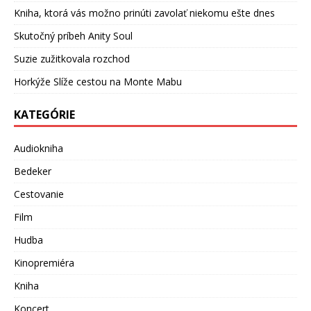
Kniha, ktorá vás možno prinúti zavolať niekomu ešte dnes
Skutočný príbeh Anity Soul
Suzie zužitkovala rozchod
Horkýže Slíže cestou na Monte Mabu
KATEGÓRIE
Audiokniha
Bedeker
Cestovanie
Film
Hudba
Kinopremiéra
Kniha
Koncert