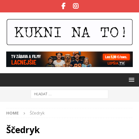
HOME
Ščedryk
Ščedryk