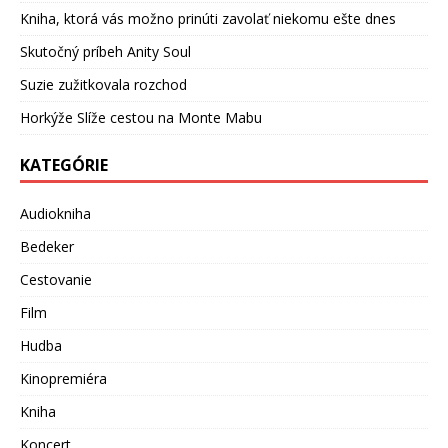
Kniha, ktorá vás možno prinúti zavolať niekomu ešte dnes
Skutočný príbeh Anity Soul
Suzie zužitkovala rozchod
Horkýže Slíže cestou na Monte Mabu
KATEGÓRIE
Audiokniha
Bedeker
Cestovanie
Film
Hudba
Kinopremiéra
Kniha
Koncert