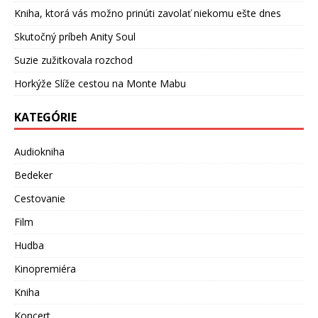
Kniha, ktorá vás možno prinúti zavolať niekomu ešte dnes
Skutočný príbeh Anity Soul
Suzie zužitkovala rozchod
Horkýže Slíže cestou na Monte Mabu
KATEGÓRIE
Audiokniha
Bedeker
Cestovanie
Film
Hudba
Kinopremiéra
Kniha
Koncert