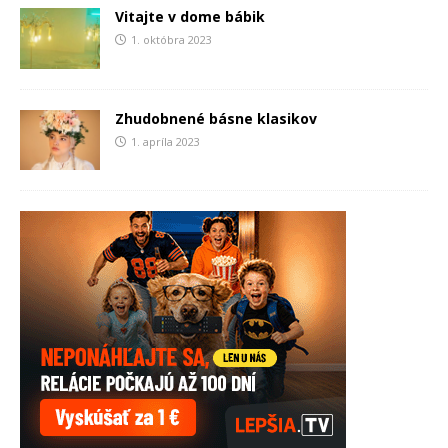
Vitajte v dome bábik
1. októbra 2023
Zhudobnené básne klasikov
1. apríla 2023