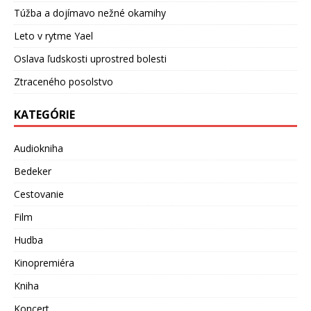
Túžba a dojímavo nežné okamihy
Leto v rytme Yael
Oslava ľudskosti uprostred bolesti
Ztraceného posolstvo
KATEGÓRIE
Audiokniha
Bedeker
Cestovanie
Film
Hudba
Kinopremiéra
Kniha
Koncert