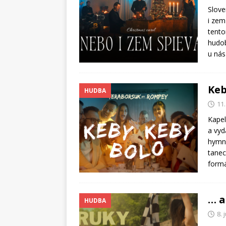
Slove
i zem
tento
hudob
u ná
Keb
HUDBA
11.
Kapel
a vyd
hymno
tanec
form
… a
HUDBA
8. 