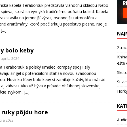
nská kapela Teraborsuk predstavila vianočnú skladbu Nebo
 spieva, ktorá sa vymyká tradičnému poňatiu kolied. Kapela
raz stavila na jemnejší výraz, osobnejšiu atmosféru a
né aranžmány, ktoré podčiarkujú posolstvo piesne. Nie je
s
[…]
NAJ
Ztra
y bolo keby
Kniha
 apríla 2024
ešte 
a Teraborsuk a poľský umelec Rompey spojili sily
Skuto
ávajú singel s potenciálom stať sa novou svadobnou
u. Novinku Keby bolo keby si zamiluje každý, kto má rád
Suzie
 aj zábavu. Ako už býva v prípade obľúbenej slovenskej
Hork
ácie zvykom,
[…]
KAT
 ruky pôjdu hore
Audi
júla 2023