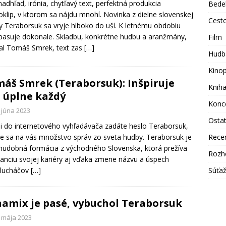
 nadhľad, irónia, chytľavý text, perfektná produkcia
Bede
eoklip, v ktorom sa nájdu mnohí. Novinka z dielne slovenskej
Cest
y Teraborsuk sa vryje hlboko do uší. K letnému obdobiu
 pasuje dokonale. Skladbu, konkrétne hudbu a aranžmány,
Film
al Tomáš Smrek, text zas
[…]
Hudb
Kino
áš Smrek (Teraborsuk): Inšpiruje
Knih
 úplne každý
Konc
 júna 2023
Osta
i do internetového vyhľadávača zadáte heslo Teraborsuk,
e sa na vás množstvo správ zo sveta hudby. Teraborsuk je
Rece
 hudobná formácia z východného Slovenska, ktorá prežíva
Rozh
anciu svojej kariéry aj vďaka zmene názvu a úspech
slucháčov
[…]
Súťa
amix je pasé, vybuchol Teraborsuk
. mája 2023