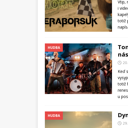
Vtip,
i vid
kapel
totiž
napís
Tom
HUDBA
nás
20.
Keď s
vysyp
totiž
renes
u po
Dyn
HUDBA
29