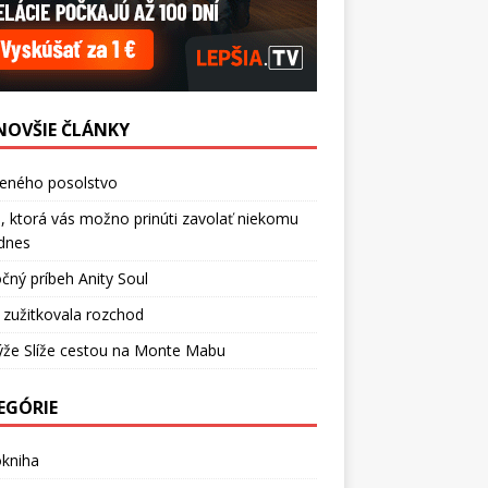
NOVŠIE ČLÁNKY
ceného posolstvo
, ktorá vás možno prinúti zavolať niekomu
dnes
čný príbeh Anity Soul
 zužitkovala rozchod
ýže Slíže cestou na Monte Mabu
EGÓRIE
okniha