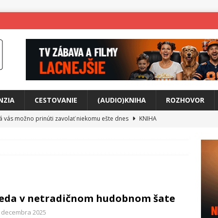
NZIA
CESTOVANIE
(AUDIO)KNIHA
ROZHOVOR
rá vás možno prinúti zavolať niekomu ešte dnes
KNIHA
ríbeh Anity Soul
HUDBA
tkovala rozchod
HUDBA
íže cestou na Monte Mabu
HUDBA
a unikátny akustický koncert
HUDBA
eda v netradičnom hudobnom šate
 svet plný tajomstiev
FILM
. decembra 2025
o posolstvo
HUDBA