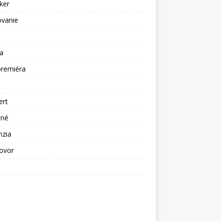
ker
ovanie
a
premiéra
a
ert
tné
nzia
ovor
ž