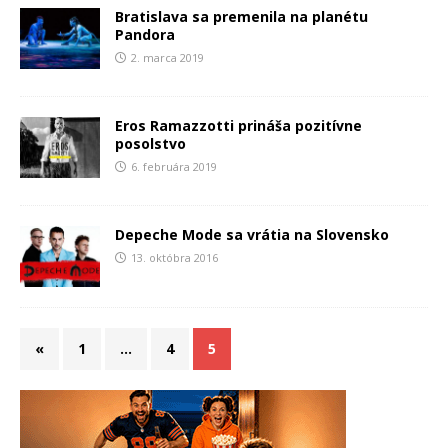
Bratislava sa premenila na planétu
Pandora
2. marca 2019
Eros Ramazzotti prináša pozitívne
posolstvo
6. februára 2019
Depeche Mode sa vrátia na Slovensko
13. októbra 2016
«
1
…
4
5