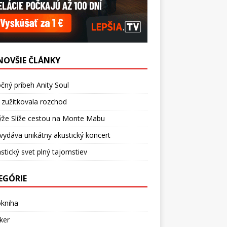
NOVŠIE ČLÁNKY
čný príbeh Anity Soul
 zužitkovala rozchod
ýže Slíže cestou na Monte Mabu
vydáva unikátny akustický koncert
stický svet plný tajomstiev
EGÓRIE
okniha
ker