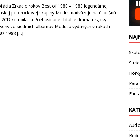
lácia Zrkadlo rokov Best of 1980 – 1988 legendárnej
nskej pop-rockovej skupiny Modus nadväzuje na úspešnú
 2CD kompiláciu Pozhasínané. Titul je dramaturgicky
vený zo siedmich albumov Modusu vydaných v rokoch
 až 1988
[…]
NAJ
Skuto
Suzie
Hork
Para 
Fanta
KAT
Audi
Bede