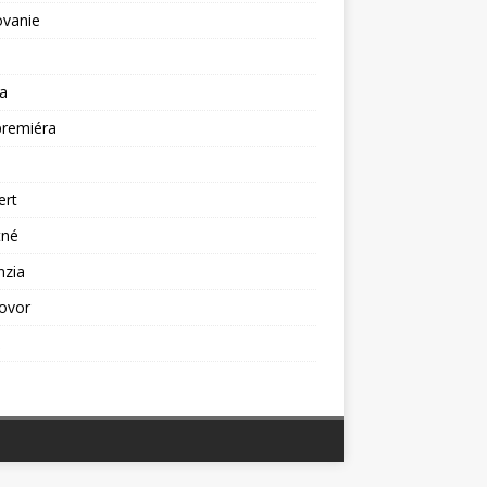
ovanie
a
premiéra
a
ert
tné
nzia
ovor
ž