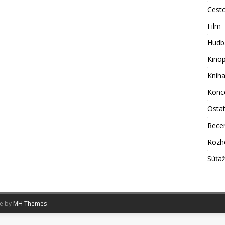
Cest
Film
Hudb
Kino
Knih
Konc
Osta
Rece
Rozh
Súťa
me by
MH Themes