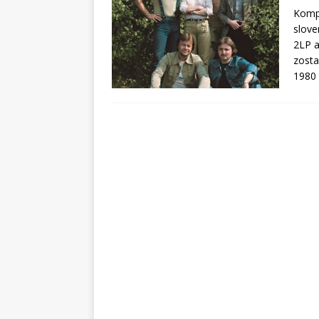
Kompi
slove
2LP a
zosta
1980