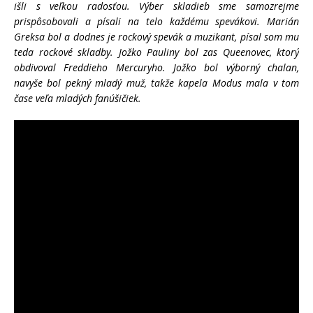
išli s veľkou radosťou. Výber skladieb sme samozrejme
prispôsobovali a písali na telo každému spevákovi. Marián
Greksa bol a dodnes je rockový spevák a muzikant, písal som mu
teda rockové skladby. Jožko Pauliny bol zas Queenovec, ktorý
obdivoval Freddieho Mercuryho. Jožko bol výborný chalan,
navyše bol pekný mladý muž, takže kapela Modus mala v tom
čase veľa mladých fanúšičiek.