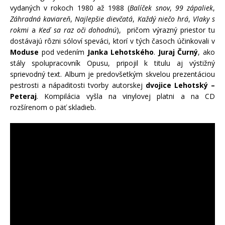
vydaných v rokoch 1980 až 1988 (
Balíček snov
,
99 zápaliek
,
Záhradná kaviareň
,
Najlepšie dievčatá
,
Každý niečo hrá
,
Vlaky s
rokmi
a
Keď sa raz oči dohodnú
), pričom výrazný priestor tu
dostávajú rôzni sóloví speváci, ktorí v tých časoch účinkovali v
Moduse
pod vedením
Janka Lehotského
.
Juraj Čurný
, ako
stály spolupracovník Opusu, pripojil k titulu aj výstižný
sprievodný text. Album je predovšetkým skvelou prezentáciou
pestrosti a nápaditosti tvorby autorskej
dvojice Lehotský –
Peteraj
. Kompilácia vyšla na vinylovej platni a na CD
rozšírenom o päť skladieb.