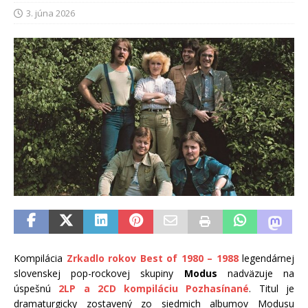
3. júna 2026
Kompilácia
Zrkadlo rokov Best of 1980 – 1988
legendárnej
slovenskej pop-rockovej skupiny
Modus
nadväzuje na
úspešnú
2LP a 2CD kompiláciu Pozhasínané
. Titul je
dramaturgicky zostavený zo siedmich albumov Modusu