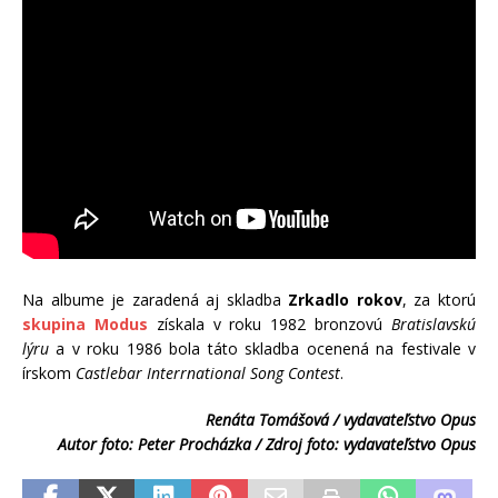
Na albume je zaradená aj skladba
Zrkadlo rokov
, za ktorú
skupina Modus
získala v roku 1982 bronzovú
Bratislavskú
lýru
a v roku 1986 bola táto skladba ocenená na festivale v
írskom
Castlebar Interrnational Song Contest
.
Renáta Tomášová / vydavateľstvo Opus
Autor foto: Peter Procházka / Zdroj foto: vydavateľstvo Opus