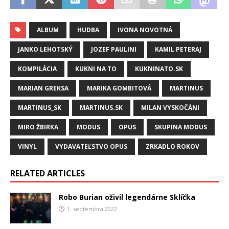
ALBUM
HUDBA
IVONA NOVOTNÁ
JANKO LEHOTSKÝ
JOZEF PAULINI
KAMIL PETERAJ
KOMPILÁCIA
KUKNI NA TO
KUKNINATO.SK
MARIAN GREKSA
MARIKA GOMBITOVÁ
MARTINUS
MARTINUS_SK
MARTINUS.SK
MILAN VYSKOČÁNI
MIRO ŽBIRKA
MODUS
OPUS
SKUPINA MODUS
VINYL
VYDAVATEĽSTVO OPUS
ZRKADLO ROKOV
RELATED ARTICLES
Robo Burian oživil legendárne Sklíčka
1. septembra 2022