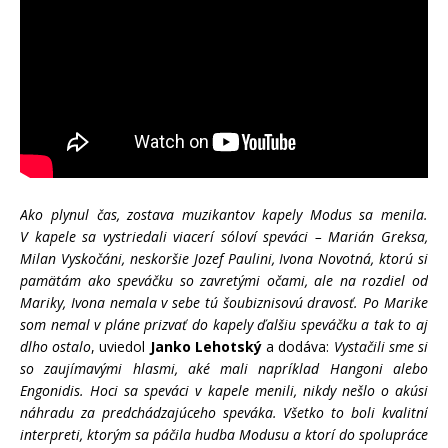
Ako plynul čas, zostava muzikantov kapely Modus sa menila.
V kapele sa vystriedali viacerí sóloví speváci – Marián Greksa,
Milan Vyskočáni, neskoršie Jozef Paulini, Ivona Novotná, ktorú si
pamätám ako speváčku so zavretými očami, ale na rozdiel od
Mariky, Ivona nemala v sebe tú šoubiznisovú dravosť. Po Marike
som nemal v pláne prizvať do kapely ďalšiu speváčku a tak to aj
dlho ostalo
, uviedol
Janko Lehotský
a dodáva:
Vystačili sme si
so zaujímavými hlasmi, aké mali napríklad Hangoni alebo
Engonidis. Hoci sa speváci v kapele menili, nikdy nešlo o akúsi
náhradu za predchádzajúceho speváka. Všetko to boli kvalitní
interpreti, ktorým sa páčila hudba Modusu a ktorí do spolupráce