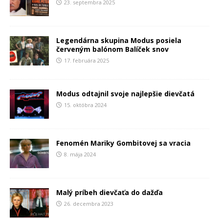
23. septembra 2025
Legendárna skupina Modus posiela
červeným balónom Balíček snov
17. februára 2025
Modus odtajnil svoje najlepšie dievčatá
15. októbra 2024
Fenomén Mariky Gombitovej sa vracia
8. mája 2024
Malý príbeh dievčaťa do dažďa
26. decembra 2023