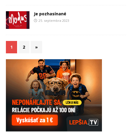
Je pozhasínané
25. septembra 2023
1
2
»