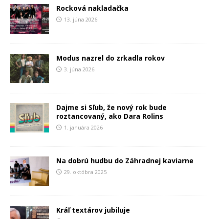
Rocková nakladačka
13. júna 2026
Modus nazrel do zrkadla rokov
3. júna 2026
Dajme si Sľub, že nový rok bude
roztancovaný, ako Dara Rolins
1. januára 2026
Na dobrú hudbu do Záhradnej kaviarne
29. októbra 2025
Kráľ textárov jubiluje