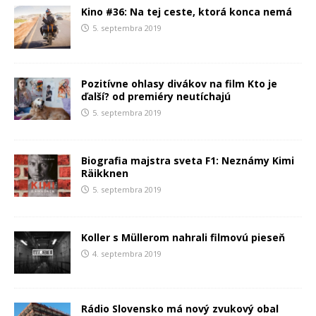
Kino #36: Na tej ceste, ktorá konca nemá
5. septembra 2019
Pozitívne ohlasy divákov na film Kto je
ďalší? od premiéry neutíchajú
5. septembra 2019
Biografia majstra sveta F1: Neznámy Kimi
Räikkӧnen
5. septembra 2019
Koller s Müllerom nahrali filmovú pieseň
4. septembra 2019
Rádio Slovensko má nový zvukový obal