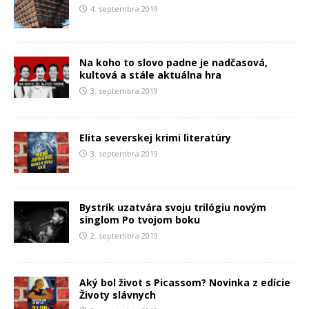
4. septembra 2019
Na koho to slovo padne je nadčasová,
kultová a stále aktuálna hra
3. septembra 2019
Elita severskej krimi literatúry
3. septembra 2019
Bystrík uzatvára svoju trilógiu novým
singlom Po tvojom boku
2. septembra 2019
Aký bol život s Picassom? Novinka z edície
Životy slávnych