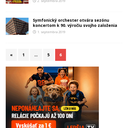
2. septembra 2019
Symfonický orchester otvára sezónu
koncertom k 90. výročiu svojho založenia
1. septembra 2019
«
1
…
5
6