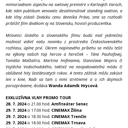
mimoriadnom úspechu na svetovej premiére v Karlových Varoch,
kde nám publikum venovalo desaťminútové standing ovation, a
kde Vlny získali Divácku cenu denníka Právo, sme sa rozhodli
priblížiť film divákom aj na Slovensku,
hovorí producentka.
Milovníci českého a slovenského filmu budú mať jedinečnú
možnosť vidieť našu novinku z prostredia Československého
rozhlasu, úplne prví. Okrem napínavého príbehu sa môžu tešiť
na výkony našich top hercov a herečiek – Táne Pauhofovej,
Tomáša Maštalíra, Martina Hofmanna, Stanislava Majera či
Vojtěcha Vodochodského, taktiež na neopakovateľnú módu či
obľúbené hity šesťdesiatych rokov. A tento zážitok môžu zakúsiť
len v kine. Radi sa tam s nimi stretneme a o ich dojmoch
porozprávame,
dodáva
Wanda Adamík Hrycová
.
EXKLUZÍVNA VLNY PROMO TOUR
28. 7. 2024
o 21.00 hod.
Amfiteáter Senec
29. 7. 2024
o 17.00 hod.
CINEMAX Žilina
29. 7. 2024
o 18.30 hod.
C
INEMAX Trenčín
29. 7. 2024
o 18.00 hod.
CINEMAX Trnava