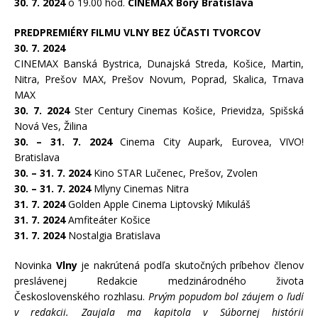
30. 7. 2024
o 19.00 hod.
CINEMAX Bory Bratislava
PREDPREMIÉRY FILMU VLNY BEZ ÚČASTI TVORCOV
30. 7. 2024
CINEMAX Banská Bystrica, Dunajská Streda, Košice, Martin,
Nitra, Prešov MAX, Prešov Novum, Poprad, Skalica, Trnava
MAX
30. 7. 2024
Ster Century Cinemas Košice, Prievidza, Spišská
Nová Ves, Žilina
30.
– 31. 7. 2024
Cinema City Aupark, Eurovea, VIVO!
Bratislava
30.
– 31. 7. 2024
Kino STAR Lučenec, Prešov, Zvolen
30.
– 31. 7. 2024
Mlyny Cinemas Nitra
31. 7. 2024
Golden Apple Cinema Liptovský Mikuláš
31. 7. 2024
Amfiteáter Košice
31. 7. 2024
Nostalgia Bratislava
Novinka
Vlny
je nakrútená podľa skutočných príbehov členov
preslávenej Redakcie medzinárodného života
Československého rozhlasu.
Prvým popudom bol záujem o ľudí
v redakcii. Zaujala ma kapitola v Súbornej histórii