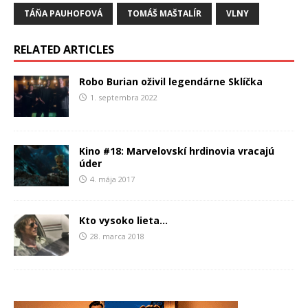
TÁŇA PAUHOFOVÁ
TOMÁŠ MAŠTALÍR
VLNY
RELATED ARTICLES
Robo Burian oživil legendárne Sklíčka
1. septembra 2022
Kino #18: Marvelovskí hrdinovia vracajú
úder
4. mája 2017
Kto vysoko lieta…
28. marca 2018