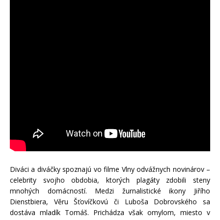
Diváci a diváčky spoznajú vo filme Vlny odvážnych novinárov –
celebrity svojho obdobia, ktorých plagáty zdobili steny
mnohých domácností. Medzi žurnalistické ikony Jiřího
Dienstbiera, Věru Šťovíčkovú či Luboša Dobrovského sa
dostáva mladík Tomáš. Prichádza však omylom, miesto v