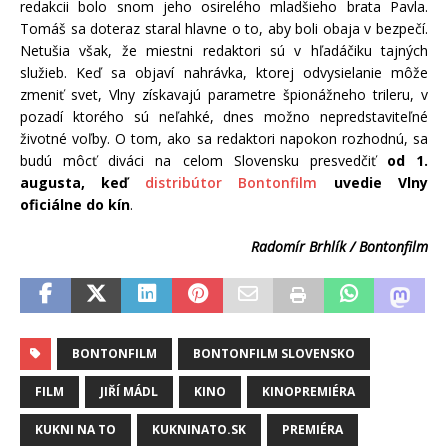
redakcii bolo snom jeho osirelého mladšieho brata Pavla.
Tomáš sa doteraz staral hlavne o to, aby boli obaja v bezpečí.
Netušia však, že miestni redaktori sú v hľadáčiku tajných
služieb. Keď sa objaví nahrávka, ktorej odvysielanie môže
zmeniť svet, Vlny získavajú parametre špionážneho trileru, v
pozadí ktorého sú neľahké, dnes možno nepredstaviteľné
životné voľby. O tom, ako sa redaktori napokon rozhodnú, sa
budú môcť diváci na celom Slovensku presvedčiť
od 1.
augusta, keď
distribútor Bontonfilm
uvedie Vlny
oficiálne do kín
.
Radomír Brhlík / Bontonfilm
BONTONFILM
BONTONFILM SLOVENSKO
FILM
JIŘÍ MÁDL
KINO
KINOPREMIÉRA
KUKNI NA TO
KUKNINATO.SK
PREMIÉRA