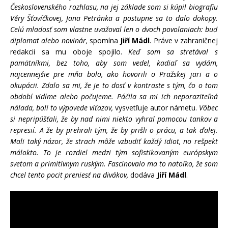
Československého rozhlasu, na jej základe som si kúpil biografiu
Věry Šťovíčkovej, Jana Petránka a postupne sa to dalo dokopy.
Celú mladosť som vlastne uvažoval len o dvoch povolaniach: buď
diplomat alebo novinár,
spomína
Jiří Mádl
. Práve v zahraničnej
redakcii sa mu oboje spojilo.
Keď som sa stretával s
pamätníkmi, bez toho, aby som vedel, kadiaľ sa vydám,
najcennejšie pre mňa bolo, ako hovorili o Pražskej jari a o
okupácii. Zdalo sa mi, že je to dosť v kontraste s tým, čo o tom
období vidíme alebo počujeme. Páčila sa mi ich neporaziteľná
nálada, boli to výpovede víťazov,
vysvetľuje autor námetu.
Vôbec
si nepripúšťali, že by nad nimi niekto vyhral pomocou tankov a
represií. A že by prehrali tým, že by prišli o prácu, a tak ďalej.
Mali taký názor, že strach môže vzbudiť každý idiot, no rešpekt
málokto. To je rozdiel medzi tým sofistikovaným európskym
svetom a primitívnym ruským. Fascinovalo ma to natoľko, že som
chcel tento pocit preniesť na divákov,
dodáva
Jiří Mádl
.