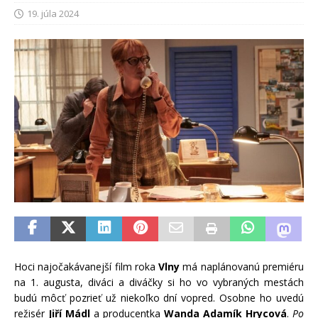
19. júla 2024
Hoci najočakávanejší film roka
Vlny
má naplánovanú premiéru
na 1. augusta, diváci a diváčky si ho vo vybraných mestách
budú môcť pozrieť už niekoľko dní vopred. Osobne ho uvedú
režisér
Jiří Mádl
a producentka
Wanda Adamík Hrycová
.
Po