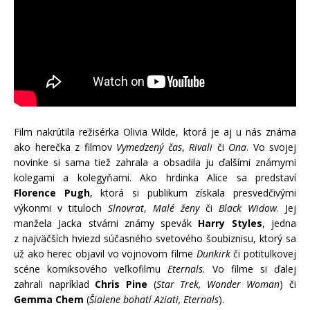
Film nakrútila režisérka Olivia Wilde, ktorá je aj u nás známa
ako herečka z filmov
Vymedzený čas
,
Rivali
či
Ona
. Vo svojej
novinke si sama tiež zahrala a obsadila ju ďalšími známymi
kolegami a kolegyňami. Ako hrdinka Alice sa predstaví
Florence Pugh
, ktorá si publikum získala presvedčivými
výkonmi v tituloch
Slnovrat
,
Malé ženy
či
Black Widow
. Jej
manžela Jacka stvárni známy spevák
Harry Styles
, jedna
z najväčších hviezd súčasného svetového šoubiznisu, ktorý sa
už ako herec objavil vo vojnovom filme
Dunkirk
či potitulkovej
scéne komiksového veľkofilmu
Eternals
. Vo filme si ďalej
zahrali napríklad
Chris Pine
(
Star Trek, Wonder Woman
) či
Gemma Chem
(
Šialene bohatí Aziati, Eternals
).