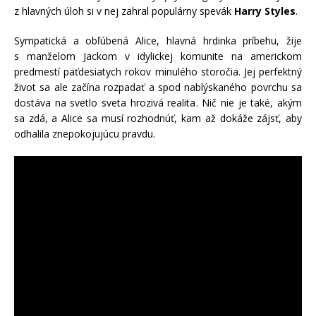
z hlavných úloh si v nej zahral populárny spevák
Harry Styles
.
Sympatická a obľúbená Alice, hlavná hrdinka príbehu, žije
s manželom Jackom v idylickej komunite na americkom
predmestí päťdesiatych rokov minulého storočia. Jej perfektný
život sa ale začína rozpadať a spod nablýskaného povrchu sa
dostáva na svetlo sveta hrozivá realita. Nič nie je také, akým
sa zdá, a Alice sa musí rozhodnúť, kam až dokáže zájsť, aby
odhalila znepokojujúcu pravdu.