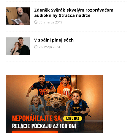
Zdeněk Svěrák skvelým rozprávačom
audioknihy Strážca nádrže
30. marca 2019
V spálni plnej sôch
26. mája 2024