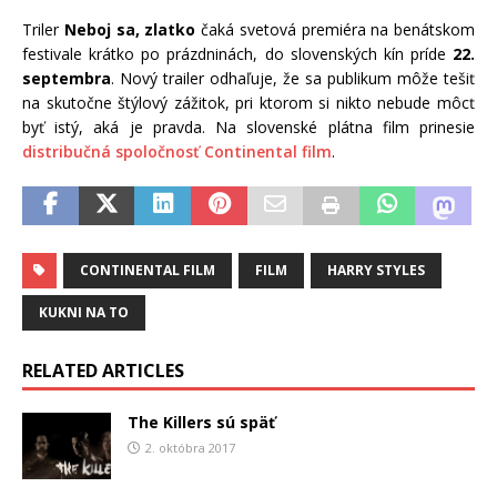
Triler
Neboj sa, zlatko
čaká svetová premiéra na benátskom
festivale krátko po prázdninách, do slovenských kín príde
22.
septembra
. Nový trailer odhaľuje, že sa publikum môže tešiť
na skutočne štýlový zážitok, pri ktorom si nikto nebude môcť
byť istý, aká je pravda. Na slovenské plátna film prinesie
distribučná spoločnosť Continental film
.
CONTINENTAL FILM
FILM
HARRY STYLES
KUKNI NA TO
RELATED ARTICLES
The Killers sú späť
2. októbra 2017