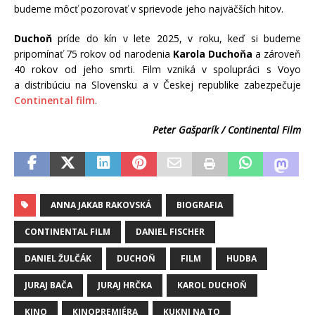
budeme môcť pozorovať v sprievode jeho najväčších hitov.
Duchoň
príde do kín v lete 2025, v roku, keď si budeme
pripomínať 75 rokov od narodenia
Karola Duchoňa
a zároveň
40 rokov od jeho smrti. Film vzniká v spolupráci s Voyo
a distribúciu na Slovensku a v Českej republike zabezpečuje
Continental film
.
Peter Gašparík / Continental Film
ANNA JAKAB RAKOVSKÁ
BIOGRAFIA
CONTINENTAL FILM
DANIEL FISCHER
DANIEL ŽULČÁK
DUCHOŇ
FILM
HUDBA
JURAJ BAČA
JURAJ HRČKA
KAROL DUCHOŇ
KINO
KINOPREMIÉRA
KUKNI NA TO