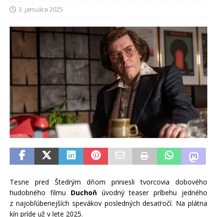
3. januára 2025
Tesne pred Štedrým dňom priniesli tvorcovia dobového
hudobného filmu
Duchoň
úvodný teaser príbehu jedného
z najobľúbenejších spevákov posledných desaťročí. Na plátna
kín príde už v lete 2025.