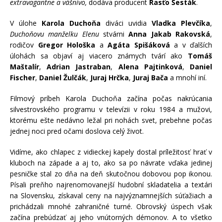
extravagantne a vášnivo
,
dodáva producent
Rasťo Šesták
.
V úlohe
Karola Duchoňa
diváci uvidia
Vladka Plevčíka
,
Duchoňovu manželku Elenu
stvárni
Anna Jakab Rakovská
,
rodičov
Gregor Hološka
a
Agáta Spišáková
a v ďalších
úlohách sa objaví aj viacero známych tvárí ako
Tomáš
Maštalír
,
Adrian Jastraban
,
Alena Pajtinková
,
Daniel
Fischer
,
Daniel Žulčák
,
Juraj Hrčka
,
Juraj Bača
a mnohí iní.
Filmový príbeh Karola Duchoňa začína počas nakrúcania
silvestrovského programu v televízii v roku 1984 a mužovi,
ktorému ešte nedávno ležal pri nohách svet, prebehne počas
jednej noci pred očami doslova celý život.
Vidíme, ako chlapec z vidieckej kapely dostal príležitosť hrať v
kluboch na západe a aj to, ako sa po návrate vďaka jedinej
pesničke stal zo dňa na deň skutočnou dobovou pop ikonou.
Písali preňho najrenomovanejší hudobní skladatelia a textári
na Slovensku, získaval ceny na najvýznamnejších súťažiach a
prichádzali mnohé zahraničné turné. Obrovský úspech však
začína prebúdzať aj jeho vnútorných démonov. A to všetko