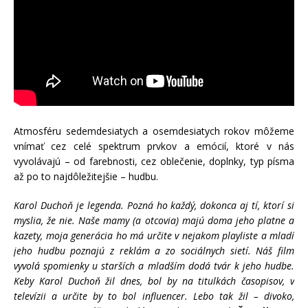
Atmosféru sedemdesiatych a osemdesiatych rokov môžeme
vnímať cez celé spektrum prvkov a emócií, ktoré v nás
vyvolávajú – od farebnosti, cez oblečenie, doplnky, typ písma
až po to najdôležitejšie – hudbu.
Karol Duchoň je legenda. Pozná ho každý, dokonca aj tí, ktorí si
myslia, že nie. Naše mamy (a otcovia) majú doma jeho platne a
kazety, moja generácia ho má určite v nejakom playliste a mladí
jeho hudbu poznajú z reklám a zo sociálnych sietí. Náš film
vyvolá spomienky u starších a mladším dodá tvár k jeho hudbe.
Keby Karol Duchoň žil dnes, bol by na titulkách časopisov, v
televízii a určite by to bol influencer. Lebo tak žil – divoko,