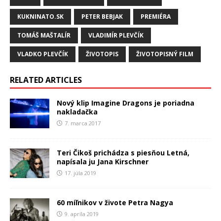
KUKNINATO.SK
PETER BEBJAK
PREMIÉRA
TOMÁŠ MAŠTALÍR
VLADIMÍR PLEVČÍK
VLADKO PLEVČÍK
ŽIVOTOPIS
ŽIVOTOPISNÝ FILM
RELATED ARTICLES
Nový klip Imagine Dragons je poriadna
nakladačka
7. marca 2017
Teri Čikoš prichádza s piesňou Letná,
napísala ju Jana Kirschner
17. júla 2019
60 míľnikov v živote Petra Nagya
9. apríla 2019