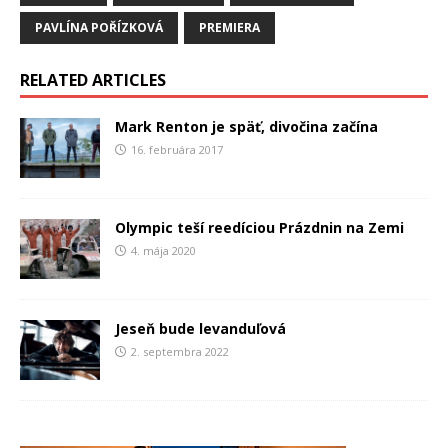
PAVLÍNA POŘÍZKOVÁ
PREMIERA
RELATED ARTICLES
Mark Renton je späť, divočina začína
16. februára 2017
Olympic teší reedíciou Prázdnin na Zemi
4. mája 2020
Jeseň bude levanduľová
2. septembra 2022