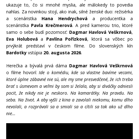
ukazuje to, čo si mnohé myslia, ale málokedy to povedia
nahlas. Za novinkou stojí, ako inak, silné ženské duo: režisérka
a scenáristka
Hana Hendrychová
a producentka a
scenáristka
Pavla Krečmerová
. A pred kamerou trio, ktoré
samo o sebe budí pozornosť:
Dagmar Havlová Veškrnová
,
Eva Holubová
a
Pavlína Pořízková
, ktorá sa vôbec po
prvýkrát predstaví v českom filme. Do slovenských kín
Bardotky
vstúpia
20. augusta 2026
.
Herečka a bývalá prvá dáma
Dagmar Havlová Veškrnová
o filme hovorí:
Ide o komédiu, kde sa vlastne bavíme vecami,
ktoré úplne zábavné nie sú, ale my sme presvedčené, že ich treba
brať s úsmevom a veľmi by som si želala, aby si diváčky odniesli
pocit, že nikdy nie je neskoro. Na kamarátky. Na pravdu. Na
seba. Na život. A aby vyšli z kina a zavolali niekomu, komu dlho
nevolali, a rozprávali sa a smiali sa a cítili sa tak ako už dlho
nie…