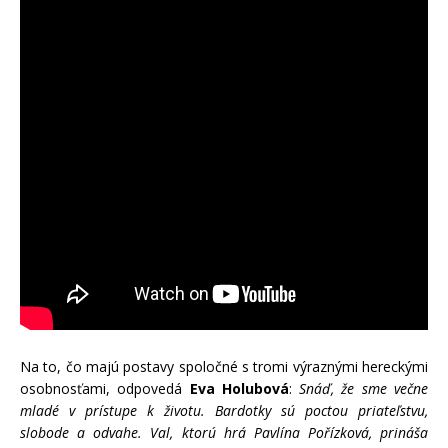
Na to, čo majú postavy spoločné s tromi výraznými hereckými
osobnosťami, odpovedá
Eva Holubová
:
Snáď, že sme večne
mladé v prístupe k životu. Bardotky sú poctou priateľstvu,
slobode a odvahe. Val, ktorú hrá Pavlína Pořízková, prináša