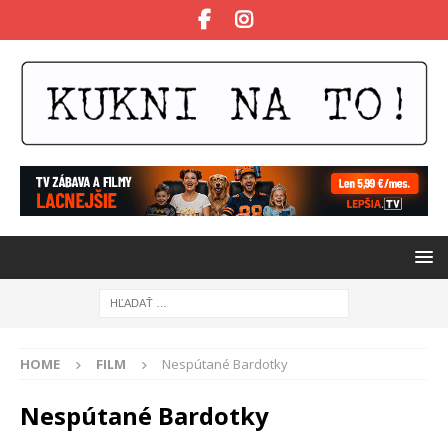
HOME
FILM
Nespútané Bardotky
Nespútané Bardotky