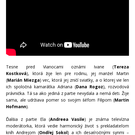
Tesne pred Vianocami oznámi Ivane (
Tereza
Kostková
), ktorá žije len pre rodinu, jej manžel Martin
(
Marián Miezga
) vec, ktorá jej zničí sviatky, a o ktorej vie len
ich spoločná kamarátka Adriana (
Dana Rogoz
), rozvodová
právnička. Tá sa ako jediná z partie nevydala a nemá deti. Žije
sama, ale udržiava pomer so svojim šéfom Filipom (
Martin
Hofmann
).
Ďalšia z partie Ela (
Andreea Vasile
) je známa televízna
moderátorka, ktorá vedie harmonický život s prekladateľom
kníh Andrejom (
Ondřej Sokol
) a ich desaťročnými synmi –