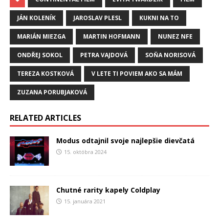
JÁN KOLENÍK
JAROSLAV PLESL
KUKNI NA TO
MARIÁN MIEZGA
MARTIN HOFMANN
NUNEZ NFE
ONDŘEJ SOKOL
PETRA VAJDOVÁ
SOŇA NORISOVÁ
TEREZA KOSTKOVÁ
V LETE TI POVIEM AKO SA MÁM
ZUZANA PORUBJAKOVÁ
RELATED ARTICLES
Modus odtajnil svoje najlepšie dievčatá
15. októbra 2024
Chutné rarity kapely Coldplay
15. januára 2021