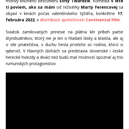
motívy knižného bestselleru
Evity Twardzik
. Komédia
V lete
ti poviem, ako sa mám
od režisérky
Marty Ferencovej
sa
objaví v kinách počas valentínskeho týždňa, konkrétne
17.
februára 2022
, v
distribúcii spoločnosti
Continental Film
.
Sviatok zamilovaných prinesie na plátna kín príbeh partie
štyridsiatnikov, ktorý nie je len o hľadaní lásky a šťastia, ale aj
o sile priateľstva, v duchu hesla
priatelia sú rodina, ktorú si
vyberieš
. V hlavných úlohách sa predstavia slovenské i české
herecké hviezdy a diváci tiež budú mať možnosť spoznať aj trio
rumunských protagonistov.