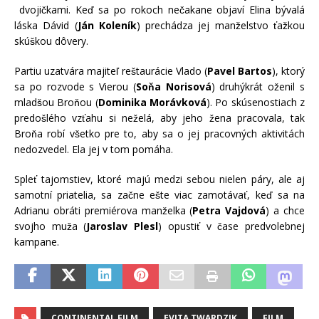
dvojičkami. Keď sa po rokoch nečakane objaví Elina bývalá
láska Dávid (
Ján Koleník
) prechádza jej manželstvo ťažkou
skúškou dôvery.
Partiu uzatvára majiteľ reštaurácie Vlado (
Pavel Bartos
), ktorý
sa po rozvode s Vierou (
Soňa Norisová
) druhýkrát oženil s
mladšou Broňou (
Dominika Morávková
). Po skúsenostiach z
predošlého vzťahu si neželá, aby jeho žena pracovala, tak
Broňa robí všetko pre to, aby sa o jej pracovných aktivitách
nedozvedel. Ela jej v tom pomáha.
Spleť tajomstiev, ktoré majú medzi sebou nielen páry, ale aj
samotní priatelia, sa začne ešte viac zamotávať, keď sa na
Adrianu obráti premiérova manželka (
Petra Vajdová
) a chce
svojho muža (
Jaroslav Plesl
) opustiť v čase predvolebnej
kampane.
CONTINENTAL FILM
EVITA TWARDZIK
FILM