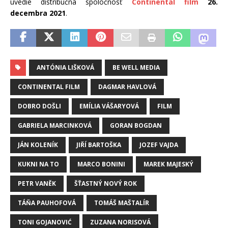
uvedie distribučná spoločnosť
Continental film
26.
decembra 2021
.
ANTÓNIA LIŠKOVÁ
BE WELL MEDIA
CONTINENTAL FILM
DAGMAR HAVLOVÁ
DOBRO DOŠLI
EMÍLIA VÁŠARYOVÁ
FILM
GABRIELA MARCINKOVÁ
GORAN BOGDAN
JÁN KOLENÍK
JIŘÍ BARTOŠKA
JOZEF VAJDA
KUKNI NA TO
MARCO BONINI
MAREK MAJESKÝ
PETR VANĚK
ŠŤASTNÝ NOVÝ ROK
TÁŇA PAUHOFOVÁ
TOMÁŠ MAŠTALÍR
TONI GOJANOVIĆ
ZUZANA NORISOVÁ