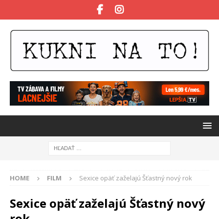
HOME
FILM
Sexice opäť zaželajú Šťastný nový rok
Sexice opäť zaželajú Šťastný nový
rok