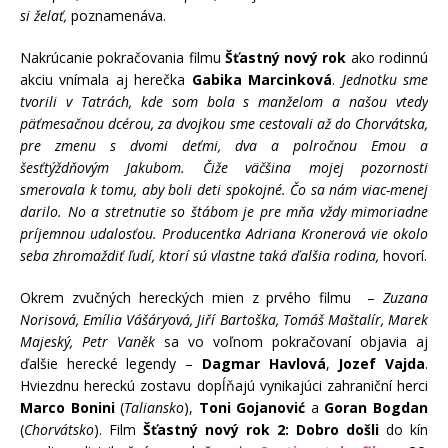
si želať,
poznamenáva.
Nakrúcanie pokračovania filmu
Šťastný nový rok
ako rodinnú
akciu vnímala aj herečka
Gabika Marcinková
.
Jednotku sme
tvorili v Tatrách, kde som bola s manželom a našou vtedy
päťmesačnou dcérou, za dvojkou sme cestovali až do Chorvátska,
pre zmenu s dvomi deťmi, dva a polročnou Emou a
šesťtýždňovým Jakubom. Čiže väčšina mojej pozornosti
smerovala k tomu, aby boli deti spokojné. Čo sa nám viac-menej
darilo. No a stretnutie so štábom je pre mňa vždy mimoriadne
príjemnou udalosťou. Producentka Adriana Kronerová vie okolo
seba zhromaždiť ľudí, ktorí sú vlastne taká ďalšia rodina,
hovorí.
Okrem zvučných hereckých mien z prvého filmu –
Zuzana
Norisová, Emília Vášáryová, Jiří Bartoška, Tomáš Maštalír, Marek
Majeský, Petr Vaněk
sa vo voľnom pokračovaní objavia aj
ďalšie herecké legendy –
Dagmar Havlová
,
Jozef Vajda
.
Hviezdnu hereckú zostavu dopĺňajú vynikajúci zahraniční herci
Marco Bonini
(
Taliansko
),
Toni Gojanović
a
Goran Bogdan
(
Chorvátsko
). Film
Šťastný nový rok 2: Dobro došli
do kín