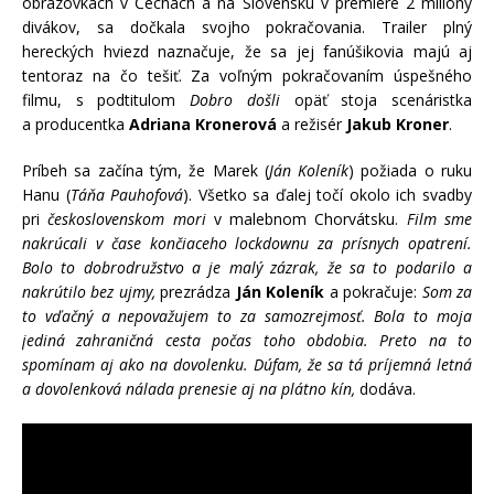
obrazovkách v Čechách a na Slovensku v premiére 2 milióny
divákov, sa dočkala svojho pokračovania. Trailer plný
hereckých hviezd naznačuje, že sa jej fanúšikovia majú aj
tentoraz na čo tešiť. Za voľným pokračovaním úspešného
filmu, s podtitulom
Dobro došli
opäť stoja scenáristka
a producentka
Adriana Kronerová
a režisér
Jakub Kroner
.
Príbeh sa začína tým, že Marek (
Ján Koleník
) požiada o ruku
Hanu (
Táňa Pauhofová
). Všetko sa ďalej točí okolo ich svadby
pri
československom mori
v malebnom Chorvátsku.
Film sme
nakrúcali v čase končiaceho lockdownu za prísnych opatrení.
Bolo to dobrodružstvo a je malý zázrak, že sa to podarilo a
nakrútilo bez ujmy,
prezrádza
Ján Koleník
a pokračuje:
Som za
to vďačný a nepovažujem to za samozrejmosť. Bola to moja
jediná zahraničná cesta počas toho obdobia. Preto na to
spomínam aj ako na dovolenku. Dúfam, že sa tá príjemná letná
a dovolenková nálada prenesie aj na plátno kín,
dodáva.