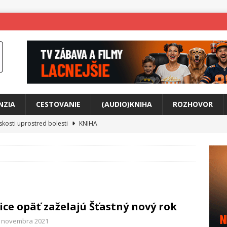
NZIA
CESTOVANIE
(AUDIO)KNIHA
ROZHOVOR
skosti uprostred bolesti
KNIHA
o posolstvo
HUDBA
rá vás možno prinúti zavolať niekomu ešte dnes
KNIHA
ríbeh Anity Soul
HUDBA
tkovala rozchod
HUDBA
ice opäť zaželajú Šťastný nový rok
íže cestou na Monte Mabu
HUDBA
. novembra 2021
me Yael
HUDBA