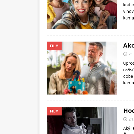
krátk
v nov
kamar
Ako
FILM
21
Upros
režis
dobe 
kamar
Hoď
FILM
24.
Aký j