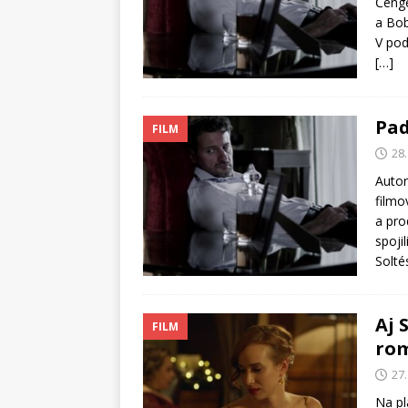
Čenge
a Bob
V pod
[…]
Pad
FILM
28
Autor
filmo
a pro
spoji
Solté
Aj 
FILM
ro
27
Na pl