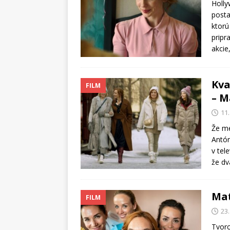
Holly
posta
ktorú
pripr
akcie
Kva
FILM
– M
11
Že me
Antón
v tel
že dv
Mat
FILM
23
Tvorc