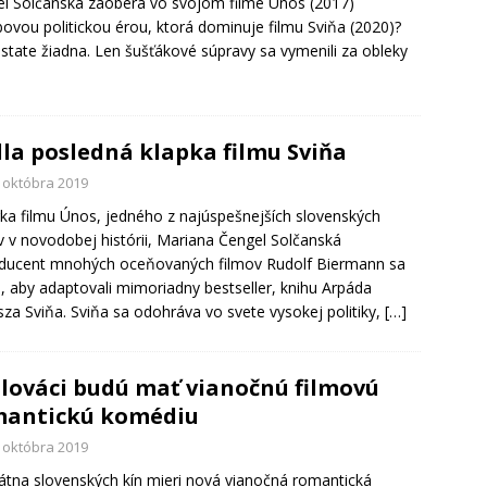
l Solčanská zaoberá vo svojom filme Únos (2017)
ovou politickou érou, ktorá dominuje filmu Sviňa (2020)?
state žiadna. Len šušťákové súpravy sa vymenili za obleky
la posledná klapka filmu Sviňa
. októbra 2019
ka filmu Únos, jedného z najúspešnejších slovenských
v v novodobej histórii, Mariana Čengel Solčanská
ducent mnohých oceňovaných filmov Rudolf Biermann sa
li, aby adaptovali mimoriadny bestseller, knihu Arpáda
sza Sviňa. Sviňa sa odohráva vo svete vysokej politiky,
[…]
Slováci budú mať vianočnú filmovú
mantickú komédiu
. októbra 2019
átna slovenských kín mieri nová vianočná romantická