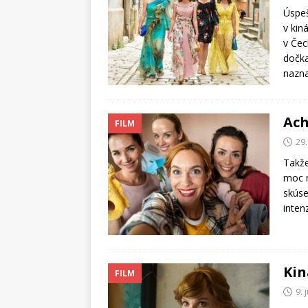
Úspeš
v kin
v Čec
dočka
nazna
Ach
FILM
29.
Takže
moc n
skúse
inten
Kin
FILM
9. 