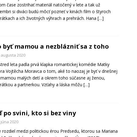
om čase zostrihať materiál natočený v lete a tak už
embri si diváci budú môcť pozrieť v kinách film o štyroch
átkach a ich životných výhrach a prehrách. Hana
[…]
 byť mamou a nezblázniť sa z toho
. augusta 2020
tred leta padla prvá klapka romantickej komédie Matky
éra Vojtěcha Moravca o tom, aké to naozaj je byť v dnešnej
mamou malých detí a okrem toho súčasne aj ženou,
átkou a partnerkou. Vzťahy a láska môžu
[…]
 po svini, kto si bez viny
 júna 2020
e rozdiel medzi politickou érou Predsedu, ktorou sa Mariana