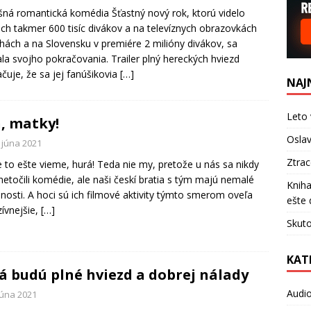
ná romantická komédia Šťastný nový rok, ktorú videlo
ách takmer 600 tisíc divákov a na televíznych obrazovkách
hách a na Slovensku v premiére 2 milióny divákov, sa
la svojho pokračovania. Trailer plný hereckých hviezd
čuje, že sa jej fanúšikovia
[…]
NAJ
Leto 
, matky!
Oslav
 júna 2021
Ztra
 to ešte vieme, hurá! Teda nie my, pretože u nás sa nikdy
etočili komédie, ale naši českí bratia s tým majú nemalé
Kniha
nosti. A hoci sú ich filmové aktivity týmto smerom oveľa
ešte 
zívnejšie,
[…]
Skuto
KAT
á budú plné hviezd a dobrej nálady
Audi
júna 2021