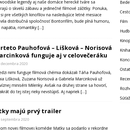
woodske legendy aj naše domáce herecké tváre sa
Bede
rajú o skvelú zábavu a jedinečné filmové zážitky. Ponuka,
Cest
 si pre všetkých kinofilov na nasledujúce letné mesiace
avila distribučná spoločnosť Bontonfilm, bude plná humoru,
Film
, napätia, romantiky
[…]
Hudb
Kino
rteto Pauhofová – Lišková – Norisová
Knih
arcinková funguje aj v celovečeráku
Konc
. decembra 2020
Osta
dzi nimi funguje filmová chémia dokázali Táňa Pauhofová,
ia Lišková, Zuzana Norisová a Gabriela Marcinková už
Rece
evíznej minisérii Milenky. Avšak na druhej strane sa hovorí,
Rozh
akrát do tej istej rieky nevstúpiš. Aj napriek
[…]
Súťa
ky majú prvý trailer
. septembra 2020
om novej filmovej komédie Matky sa podarilo v rekordne