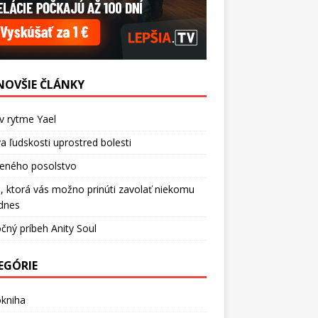
NOVŠIE ČLÁNKY
v rytme Yael
a ľudskosti uprostred bolesti
ceného posolstvo
, ktorá vás možno prinúti zavolať niekomu
dnes
čný príbeh Anity Soul
EGÓRIE
okniha