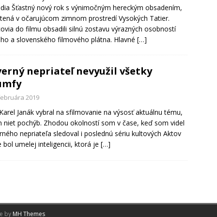
dia Šťastný nový rok s výnimočným hereckým obsadením,
tená v očarujúcom zimnom prostredí Vysokých Tatier.
ovia do filmu obsadili silnú zostavu výrazných osobností
ho a slovenského filmového plátna. Hlavné
[…]
erný nepriateľ nevyužil všetky
umfy
 februára 2019
 Karel Janák vybral na sfilmovanie na výsosť aktuálnu tému,
 niet pochýb. Zhodou okolností som v čase, keď som videl
ného nepriateľa sledoval i poslednú sériu kultových Aktov
e bol umelej inteligencii, ktorá je
[…]
me by
MH Themes