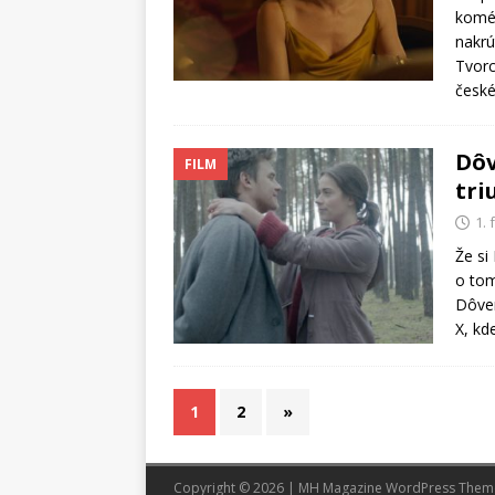
komé
nakrú
Tvorc
české
Dôv
FILM
tri
1.
Že si
o tom
Dôver
X, kd
1
2
»
Copyright © 2026 | MH Magazine WordPress The