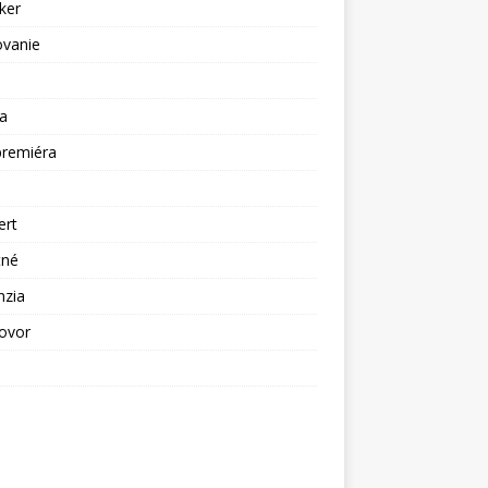
ker
ovanie
a
premiéra
a
ert
tné
nzia
ovor
ž