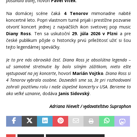
posunula ďalej
, hovorí
Pavel Vítek
.
Na domácej scéne čaká
4 Tenorov
mimoriadne nabité
koncertné leto. Popri vlastnom turné prijali i prestížne pozvanie
otvoriť koncert jednej z najväčších ikon svetovej pop music
Diany Ross
. Ten sa uskutoční
29. júla 2026 v Plzni
a pre
české publikum pôjde o historicky prvú príležitosť užiť si šou
tejto legendárnej speváčky.
Je to pre nás obrovská česť. Diana Ross je absolútna legenda –
už samotné stretnutie by bolo silným zážitkom, nieto ešte
vystupovať na jej koncerte
, hovorí
Marián Vojtko
.
Diana Ross si
4 Tenorov vybrala osobne. Dozvedeli sme sa, že pri rozhodovaní
zohrali pozitívnu rolu i naše úspešné koncerty v USA. Berieme to
ako veľké uznanie
, dodáva
Janis Sidovský
.
Adriana Nievelt / vydavateľstvo Supraphon