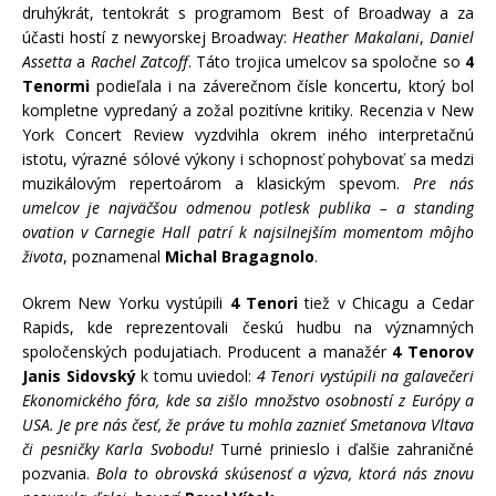
druhýkrát, tentokrát s programom Best of Broadway a za
účasti hostí z newyorskej Broadway:
Heather Makalani
,
Daniel
Assetta
a
Rachel Zatcoff
. Táto trojica umelcov sa spoločne so
4
Tenormi
podieľala i na záverečnom čísle koncertu, ktorý bol
kompletne vypredaný a zožal pozitívne kritiky. Recenzia v New
York Concert Review vyzdvihla okrem iného interpretačnú
istotu, výrazné sólové výkony i schopnosť pohybovať sa medzi
muzikálovým repertoárom a klasickým spevom.
Pre nás
umelcov je najväčšou odmenou potlesk publika – a standing
ovation v Carnegie Hall patrí k najsilnejším momentom môjho
života
, poznamenal
Michal Bragagnolo
.
Okrem New Yorku vystúpili
4 Tenori
tiež v Chicagu a Cedar
Rapids, kde reprezentovali českú hudbu na významných
spoločenských podujatiach. Producent a manažér
4 Tenorov
Janis Sidovský
k tomu uviedol:
4 Tenori vystúpili na galavečeri
Ekonomického fóra, kde sa zišlo množstvo osobností z Európy a
USA. Je pre nás česť, že práve tu mohla zaznieť Smetanova Vltava
či pesničky Karla Svobodu!
Turné prinieslo i ďalšie zahraničné
pozvania.
Bola to obrovská skúsenosť a výzva, ktorá nás znovu