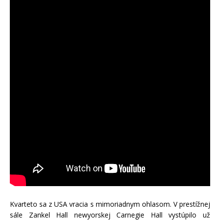
Kvarteto sa z USA vracia s mimoriadnym ohlasom. V prestížnej
sále Zankel Hall newyorskej Carnegie Hall vystúpilo už