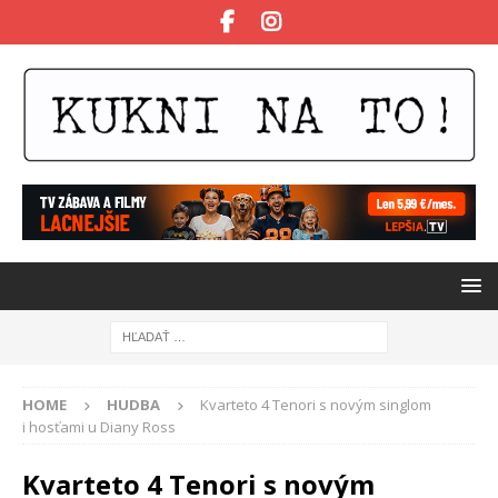
HOME
HUDBA
Kvarteto 4 Tenori s novým singlom
i hosťami u Diany Ross
Kvarteto 4 Tenori s novým