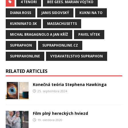
4 TENORI
BEE GEES. MARIAN VOJTKO
DIANA ROSS
JANIS SIDOVSKÝ
KUKNI NA TO
KUKNINATO.SK
MASSACHUSETTS
MICHAL BRAGAGNOLO A JAN KŘÍŽ
PAVEL VÍTEK
SUPRAPHON
SUPRAPHONLINE.CZ
SUPRPAHONLINE
VYDAVATEĽSTVO SUPRAPHON
RELATED ARTICLES
Konečná teória Stephena Hawkinga
25. septembra 2024
Film plný hereckých hviezd
19. októbra 2020