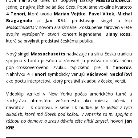
nová nahrávka dnes už popovej klasiky
Massachusetts
,
jednej z najkrajších balád
Bee Gees
. Populárne vokálne kvarteto
4 Tenori
, ktoré tvoria
Marian Vojtko
,
Pavel Vítek
,
Michal
Bragagnolo
a
Jan Kříž
, predstavuje singel a klip
Massachusetts
v novom aranžmáne. Zoskupenie zároveň v lete
svojím vystúpením otvorí koncert legendárnej
Diany Ross
,
ktorá sa prvýkrát predstaví českému publiku.
Nový singel
Massachusetts
nadväzuje na silnú českú tradíciu
spojenú s touto piesňou a zároveň ju posúva do súčasného
pop–crossoverového zvuku, typického pre
4 Tenorov
.
Nahrávku
4 Tenori
symbolicky venujú
Václavovi Neckářovi
ako poctu interpretovi, ktorý preslávil skladbu v českej verzii.
Videoklip vznikol v New Yorku počas amerického turné a
zachytáva atmosféru veľkomesta ako miesta lúčenia i
návratov – k domovu, k sebe i k hudbe.
Je to jedna z tých
skladieb, ktoré má človek pod kožou. V Amerike sa mi spojila s
túžbou po domove a zrazu dávala ešte hlbší zmysel
, hovorí
Jan
Kříž
.