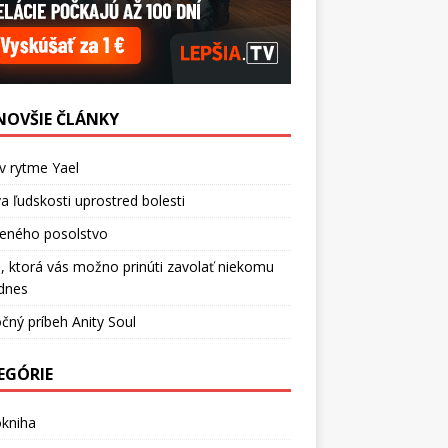
NOVŠIE ČLÁNKY
v rytme Yael
a ľudskosti uprostred bolesti
ceného posolstvo
, ktorá vás možno prinúti zavolať niekomu
dnes
čný príbeh Anity Soul
EGÓRIE
okniha