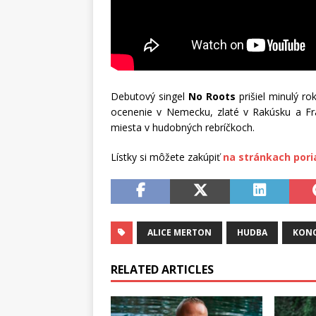
Debutový singel
No Roots
prišiel minulý ro
ocenenie v Nemecku, zlaté v Rakúsku a Fran
miesta v hudobných rebríčkoch.
Lístky si môžete zakúpiť
na stránkach pori
ALICE MERTON
HUDBA
KON
RELATED ARTICLES