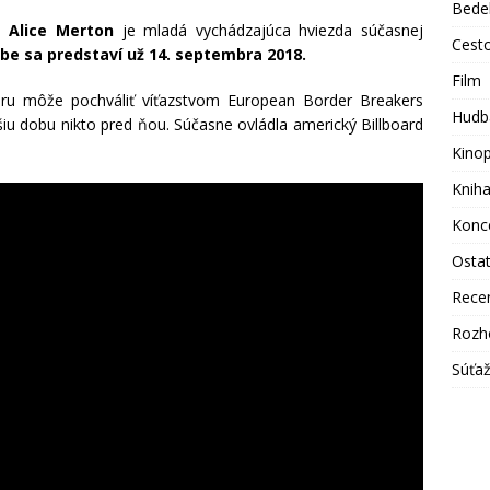
Bede
ka
Alice Merton
je mladá vychádzajúca hviezda súčasnej
Cest
e sa predstaví už 14. septembra 2018.
Film
éru môže pochváliť víťazstvom European Border Breakers
Hudb
iu dobu nikto pred ňou. Súčasne ovládla americký Billboard
Kino
Knih
Konc
Osta
Rece
Rozh
Súťa