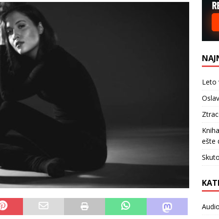
NAJ
Leto 
Oslav
Ztra
Kniha
ešte 
Skuto
KAT
Audi