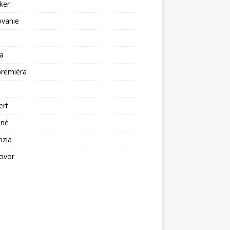
ker
ovanie
a
premiéra
a
ert
tné
nzia
ovor
ž