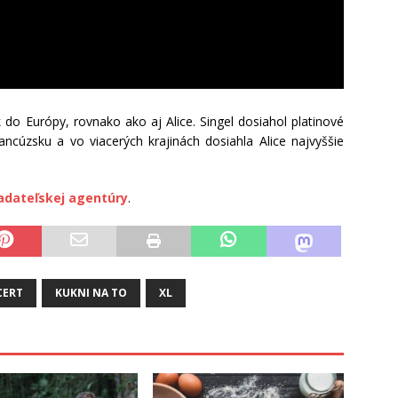
k do Európy, rovnako ako aj Alice. Singel dosiahol platinové
cúzsku a vo viacerých krajinách dosiahla Alice najvyššie
adateľskej agentúry
.
CERT
KUKNI NA TO
XL