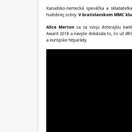
Kanadsko-nemecká speváčka a skladateľ
hudobnej scény.
V bratislavskom MMC klub
Alice Merton
sa za svoju doterajšiu kari
Award 2018 a navyše dokázala to, čo už dlhš
a európske hitparády.