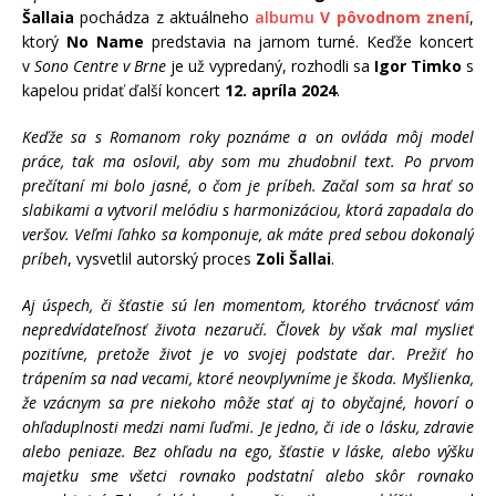
Šallaia
pochádza z aktuálneho
albumu
V pôvodnom znení
,
ktorý
No Name
predstavia na jarnom turné. Keďže koncert
v
Sono Centre v Brne
je už vypredaný, rozhodli sa
Igor Timko
s
kapelou pridať ďalší koncert
12. apríla 2024
.
Keďže sa s Romanom roky poznáme a on ovláda môj model
práce, tak ma oslovil, aby som mu zhudobnil text. Po prvom
prečítaní mi bolo jasné, o čom je príbeh. Začal som sa hrať so
slabikami a vytvoril melódiu s harmonizáciou, ktorá zapadala do
veršov. Veľmi ľahko sa komponuje, ak máte pred sebou dokonalý
príbeh
, vysvetlil autorský proces
Zoli Šallai
.
Aj úspech, či šťastie sú len momentom, ktorého trvácnosť vám
nepredvídateľnosť života nezaručí. Človek by však mal myslieť
pozitívne, pretože život je vo svojej podstate dar. Prežiť ho
trápením sa nad vecami, ktoré neovplyvníme je škoda. Myšlienka,
že vzácnym sa pre niekoho môže stať aj to obyčajné, hovorí o
ohľaduplnosti medzi nami ľuďmi. Je jedno, či ide o lásku, zdravie
alebo peniaze. Bez ohľadu na ego, šťastie v láske, alebo výšku
majetku sme všetci rovnako podstatní alebo skôr rovnako