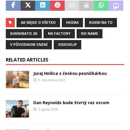
AK NEJDE O VŠETKO
HUDBA
KUKNI NA TO
KUKNINATO.SK
NK FACTORY
NO NAME
V PÔVODNOM ZNENÍ
VIDEOKLIP
RELATED ARTICLES
Juraj Hnilica s českou pesničkárkou
5. decembra 2021
Dan Reynolds bude štvrtý raz otcom
7. apríla 2019