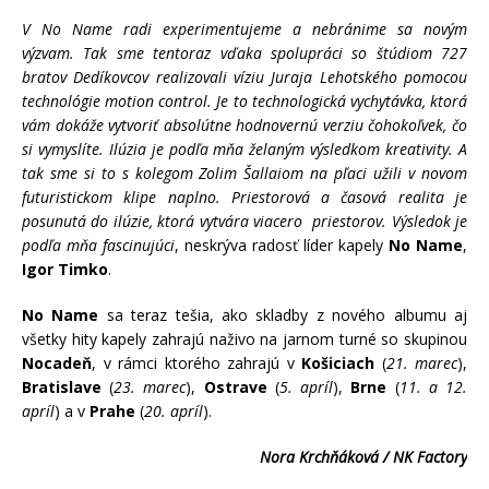
V No Name radi experimentujeme a nebránime sa novým
výzvam. Tak sme tentoraz vďaka spolupráci so štúdiom 727
bratov Dedíkovcov realizovali víziu Juraja Lehotského pomocou
technológie motion control. Je to technologická vychytávka, ktorá
vám dokáže vytvoriť absolútne hodnovernú verziu čohokoľvek, čo
si vymyslíte. Ilúzia je podľa mňa želaným výsledkom kreativity. A
tak sme si to s kolegom Zolim Šallaiom na pľaci užili v novom
futuristickom klipe naplno. Priestorová a časová realita je
posunutá do ilúzie, ktorá vytvára viacero priestorov. Výsledok je
podľa mňa fascinujúci
, neskrýva radosť líder kapely
No Name
,
Igor Timko
.
No Name
sa teraz tešia, ako skladby z nového albumu aj
všetky hity kapely zahrajú naživo na jarnom turné so skupinou
Nocadeň
, v rámci ktorého zahrajú v
Košiciach
(
21. marec
),
Bratislave
(
23. marec
),
Ostrave
(
5. apríl
),
Brne
(
11. a 12.
apríl
) a v
Prahe
(
20. apríl
).
Nora Krchňáková / NK Factory