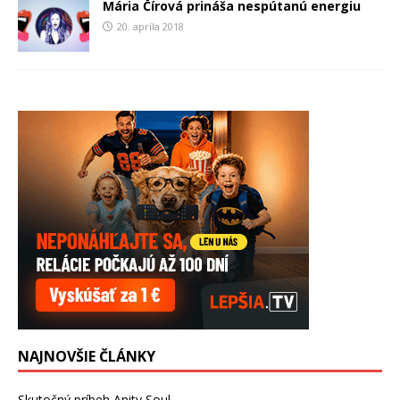
Mária Čírová prináša nespútanú energiu
20. apríla 2018
NAJNOVŠIE ČLÁNKY
Skutočný príbeh Anity Soul