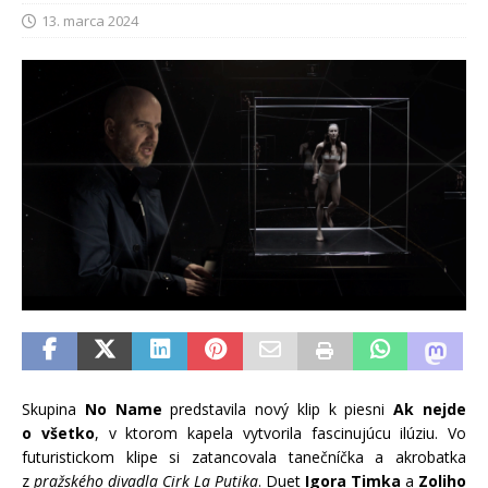
13. marca 2024
Skupina
No Name
predstavila nový klip k piesni
Ak nejde
o všetko
, v ktorom kapela vytvorila fascinujúcu ilúziu. Vo
futuristickom klipe si zatancovala tanečníčka a akrobatka
z
pražského divadla Cirk La Putika
. Duet
Igora Timka
a
Zoliho