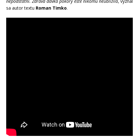
nepodstatní. Zdravá dávka pokory ešte nikomu neublížila
, vyznal
sa autor textu
Roman Timko
.