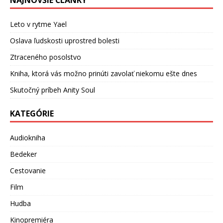
NAJNOVŠIE ČLÁNKY
Leto v rytme Yael
Oslava ľudskosti uprostred bolesti
Ztraceného posolstvo
Kniha, ktorá vás možno prinúti zavolať niekomu ešte dnes
Skutočný príbeh Anity Soul
KATEGÓRIE
Audiokniha
Bedeker
Cestovanie
Film
Hudba
Kinopremiéra