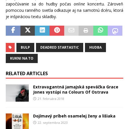
započúvanie sa do hudby počas
online
koncertu. Zároveň
pomocou ranného svetla odkazuje aj na samotnú dcéru, ktorá
je inšpiráciou textu skladby.
BULP
DEADRED STARTASTIC
HUDBA
KUKNI NA TO
RELATED ARTICLES
Extravagantná jamajská speváčka Grace
Jones vystúpi na Colours Of Ostrava
21. februára 2018
Dojímavý príbeh osamelej ženy a lišiaka
22. septembra 2023