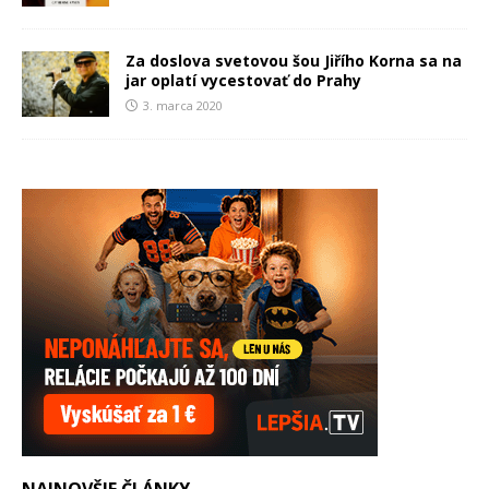
Za doslova svetovou šou Jiřího Korna sa na
jar oplatí vycestovať do Prahy
3. marca 2020