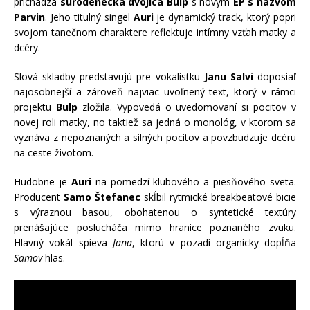
prichádza
súrodenecká dvojica Bulp
s novým
EP s názvom
Parvin
. Jeho titulný singel
Auri
je dynamický track, ktorý popri
svojom tanečnom charaktere reflektuje intímny vzťah matky a
dcéry.
Slová skladby predstavujú pre vokalistku
Janu Salvi
doposiaľ
najosobnejší a zároveň najviac uvoľnený text, ktorý v rámci
projektu
Bulp
zložila. Vypovedá o uvedomovaní si pocitov v
novej roli matky, no taktiež sa jedná o monológ, v ktorom sa
vyznáva z nepoznaných a silných pocitov a povzbudzuje dcéru
na ceste životom.
Hudobne je
Auri
na pomedzí klubového a piesňového sveta.
Producent
Samo Štefanec
skĺbil rytmické breakbeatové bicie
s výraznou basou, obohatenou o syntetické textúry
prenášajúce poslucháča mimo hranice poznaného zvuku.
Hlavný vokál spieva
Jana
, ktorú v pozadí organicky dopĺňa
Samov
hlas.