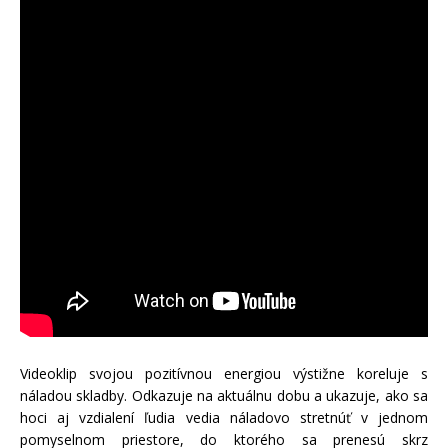
Videoklip svojou pozitívnou energiou výstižne koreluje s
náladou skladby. Odkazuje na aktuálnu dobu a ukazuje, ako sa
hoci aj vzdialení ľudia vedia náladovo stretnúť v jednom
pomyselnom priestore, do ktorého sa prenesú skrz