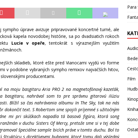
Para 
Fanta
 sympho úprave avizuje pripravované koncertné turné, ale
KAT
cková kapela novodobej histórie, sa po dvadsiatich rokoch
jektu
Lucie v opeře
, tentokrát s výraznejším využitím
Audi
ranžmánoch.
Bede
ejších skladieb, ktoré ešte pred Vianocami vyjdú vo forme
Cest
mi v podobne vybraných sympho remixov najväčších hitov,
 slovenskými producentami.
Film
Hudb
l na moju basgitaru Aria PRO 2 na magnetofónový kazeťák,
a basgitaru, nahrával som to pre správnu gitarovú ilúziu
Kino
sti. Blížil sa čas nahrávania albumu In The Sky, tak na nás
Knih
kôr dokončiť text. S Robertom sme spojili príjemné s užitočným
ledne mi pri skúškach napadla tá basová figúra, ktorá song
Konc
ranžmán v duchu Sisters Of Mercy, pretože sme si v tej dobe
Osta
ogramoval špeciálne sample bicích práve v tomto duchu. Bol to
ú štruktúru s direktívnymi bubnami, ktoré tomu dali výsledný