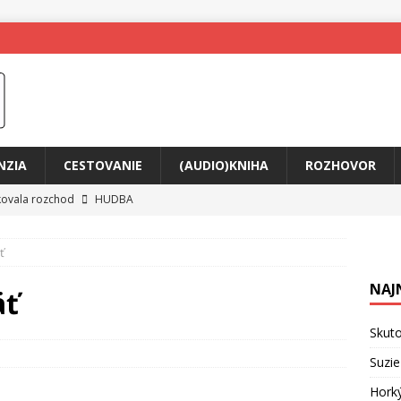
NZIA
CESTOVANIE
(AUDIO)KNIHA
ROZHOVOR
tkovala rozchod
HUDBA
íže cestou na Monte Mabu
HUDBA
ť
a unikátny akustický koncert
HUDBA
NAJ
 svet plný tajomstiev
FILM
äť
ny Krištof Lehotskej naživo
HUDBA
Skuto
živly prepojí generácie
FILM
Suzie
ríbeh Anity Soul
HUDBA
Hork