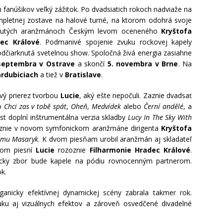
h fanúšikov veľký zážitok. Po dvadsiatich rokoch nadviaže na
mpletnej zostave na halové turné, na ktorom odohrá svoje
epočutých aranžmánoch Českým levom oceneného
Kryštofa
dec Králové
. Podmanivé spojenie zvuku rockovej kapely
odčiarknutá svetelnou show. Spoločná živá energia zasiahne
septembra v Ostrave
a skončí
5. novembra v Brne
. Na
rdubiciach
a tiež v
Bratislave
.
vý prierez tvorbou
Lucie
, aký ešte nepočuli. Zaznie dvadsať
ko
Chci zas v tobě spát
,
Oheň
,
Medvídek
alebo
Černí andělé
, a
ist doplní inštrumentálna verzia skladby
Lucy In The Sky With
zaznie v novom symfonickom aranžmáne dirigenta
Kryštofa
ilmu Masaryk
. K dvom piesňam urobil aranžmán aj skladateľ
kom piesní
Lucie
rozoznie
Filharmonie Hradec Králové
.
ácky zbor bude kapele na pódiu rovnocenným partnerom.
k.
ganicky efektívnej dynamickej scény zabrala takmer rok.
vuku aj vizuálnych efektov a zároveň osvedčené divadelné