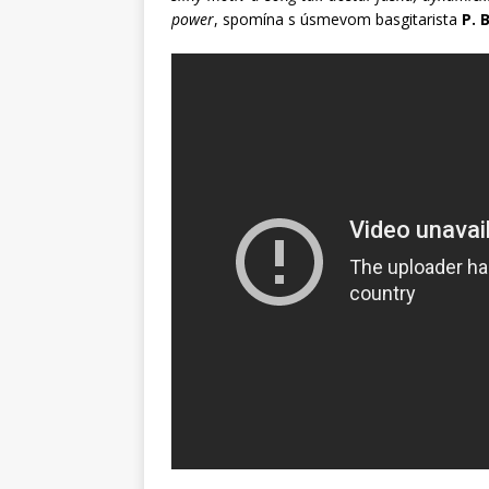
power
, spomína s úsmevom basgitarista
P. 