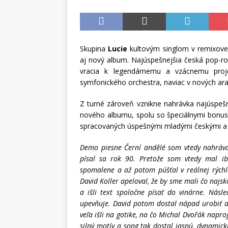
Skupina
Lucie
kultovým singlom v remixovej
aj nový album. Najúspešnejšia česká pop-ro
vracia k legendárnemu a vzácnemu pro
symfonického orchestra, naviac v nových a
Z turné zároveň vznikne nahrávka najúspešn
nového albumu, spolu so špeciálnymi bonus
spracovaných úspešnými mladými českými a
Demo piesne Černí andělé som vtedy nahráva
písal sa rok 90. Pretože som vtedy mal ib
spomalene a až potom púšťal v reálnej rýchlo
David Koller apeloval, že by sme mali čo najs
a išli text spoločne písať do vinárne. Nás
upevňuje. David potom dostal nápad urobiť a
veľa išli na gotike, na čo Michal Dvořák napr
silný motív a song tak dostal jasnú, dynamick