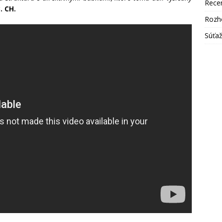
Rece
B. CH.
Rozh
Súťa