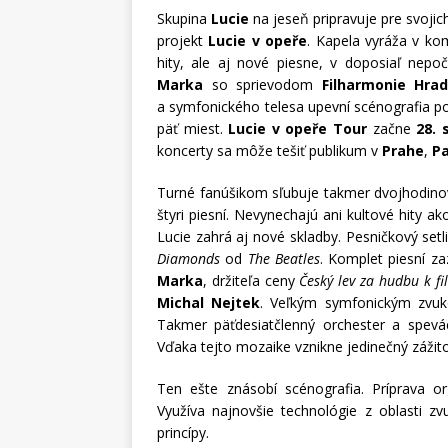
Skupina
Lucie
na jeseň pripravuje pre svojic
projekt
Lucie v opeře
. Kapela vyráža v ko
hity, ale aj nové piesne, v doposiaľ n
Marka
so sprievodom
Filharmonie Hra
a symfonického telesa upevní scénografia p
päť miest.
Lucie v opeře Tour
začne
28. 
koncerty sa môže tešiť publikum v
Prahe
,
Pa
Turné fanúšikom sľubuje takmer dvojhodino
štyri piesní. Nevynechajú ani kultové hity a
Lucie zahrá aj nové skladby. Pesničkový setl
Diamonds
od
The Beatles
. Komplet piesní 
Marka
, držiteľa ceny
Český lev za hudbu k f
Michal Nejtek
. Veľkým symfonickým zvu
Takmer päťdesiatčlenný orchester a spev
Vďaka tejto mozaike vznikne jedinečný zážito
Ten ešte znásobí scénografia. Príprava or
Využíva najnovšie technológie z oblasti z
princípy.