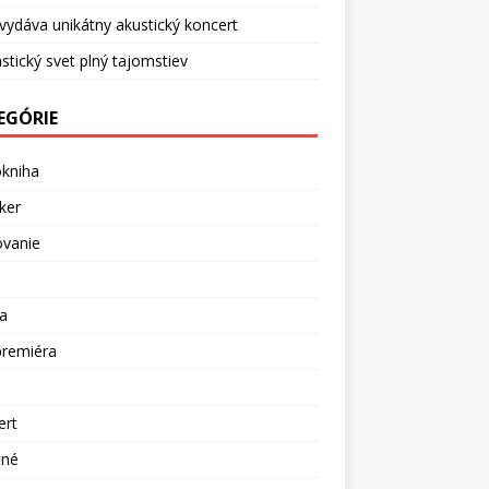
vydáva unikátny akustický koncert
stický svet plný tajomstiev
EGÓRIE
okniha
ker
ovanie
a
premiéra
a
ert
tné