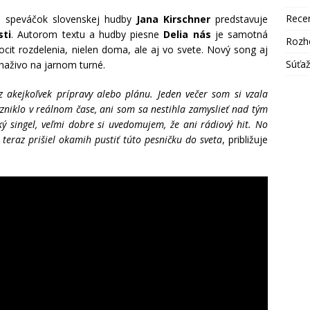
Rece
ch speváčok slovenskej hudby
Jana Kirschner
predstavuje
sti
. Autorom textu a hudby piesne
Delia nás
je samotná
Rozh
ocit rozdelenia, nielen doma, ale aj vo svete. Nový song aj
Súťa
naživo na jarnom turné.
z akejkoľvek prípravy alebo plánu. Jeden večer som si vzala
 vzniklo v reálnom čase, ani som sa nestihla zamyslieť nad tým
ký singel, veľmi dobre si uvedomujem, že ani rádiový hit. No
 teraz prišiel okamih pustiť túto pesničku do sveta
, približuje