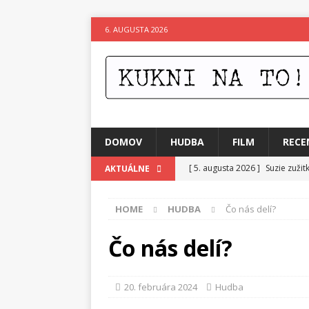
6. AUGUSTA 2026
DOMOV
HUDBA
FILM
RECE
[ 5. augusta 2026 ]
Suzie zuži
AKTUÁLNE
[ 4. augusta 2026 ]
Horkýže Sl
HOME
HUDBA
Čo nás delí?
[ 3. augusta 2026 ]
Para vydáv
[ 3. augusta 2026 ]
Fantastický
Čo nás delí?
[ 2. augusta 2026 ]
Elementy Ja
[ 1. augusta 2026 ]
Festival 4 
20. februára 2024
Hudba
[ 6. augusta 2026 ]
Skutočný p