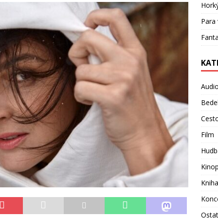
Hork
Para 
Fanta
KAT
Audi
Bede
Cest
Film
Hudb
Kino
Knih
Konc
Osta