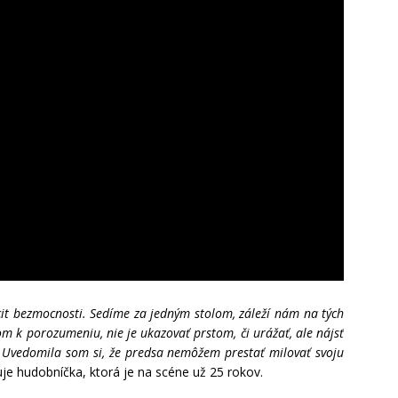
cit bezmocnosti. Sedíme za jedným stolom, záleží nám na tých
om k porozumeniu, nie je ukazovať prstom, či urážať, ale nájsť
. Uvedomila som si, že predsa nemôžem prestať milovať svoju
uje hudobníčka, ktorá je na scéne už 25 rokov.