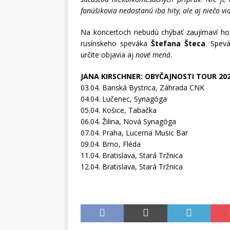
fanúšikovia nedostanú iba hity, ale aj niečo vi
Na koncertoch nebudú chýbať zaujímaví hos
rusínskeho speváka
Štefana Šteca
. Spev
určite objavia aj
nové mená
.
JANA KIRSCHNER: OBYČAJNOSTI TOUR 20
03.04. Banská Bystrica, Záhrada CNK
04.04. Lučenec, Synagóga
05.04. Košice, Tabačka
06.04. Žilina, Nová Synagóga
07.04. Praha, Lucerna Music Bar
09.04. Brno, Fléda
11.04. Bratislava, Stará Tržnica
12.04. Bratislava, Stará Tržnica