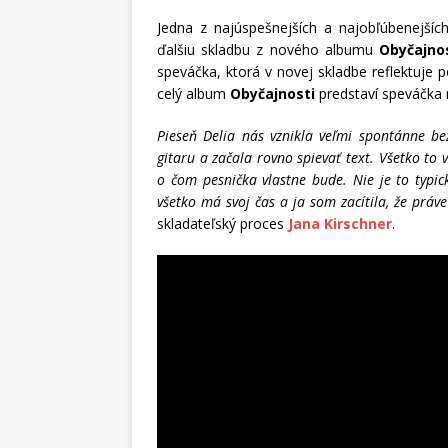
Jedna z najúspešnejších a najobľúbenejší
ďalšiu skladbu z nového albumu
Obyčajno
speváčka, ktorá v novej skladbe reflektuje p
celý album
Obyčajnosti
predstaví speváčka 
Pieseň Delia nás vznikla veľmi spontánne be
gitaru a začala rovno spievať text. Všetko to
o čom pesnička vlastne bude. Nie je to typic
všetko má svoj čas a ja som zacítila, že práve
skladateľský proces
Jana Kirschner
.