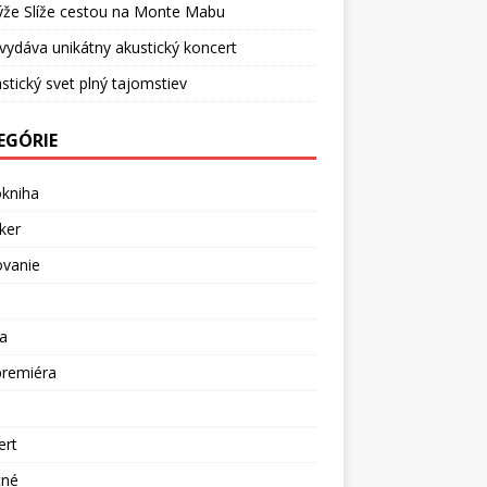
ýže Slíže cestou na Monte Mabu
vydáva unikátny akustický koncert
stický svet plný tajomstiev
EGÓRIE
okniha
ker
ovanie
a
premiéra
a
ert
tné