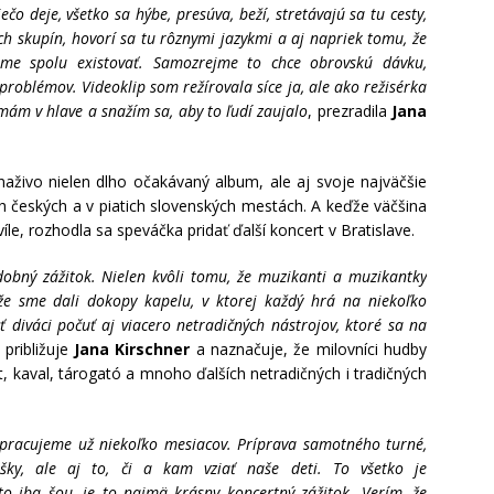
ečo deje, všetko sa hýbe, presúva, beží, stretávajú sa tu cesty,
kých skupín, hovorí sa tu rôznymi jazykmi a aj napriek tomu, že
me spolu existovať. Samozrejme to chce obrovskú dávku,
problémov. Videoklip som režírovala síce ja, ale ako režisérka
mám v hlave a snažím sa, aby to ľudí zaujalo
, prezradila
Jana
aživo nielen dlho očakávaný album, ale aj svoje najväčšie
ch českých a v piatich slovenských mestách. A keďže väčšina
íle, rozhodla sa speváčka pridať ďalší koncert v Bratislave.
obný zážitok. Nielen kvôli tomu, že muzikanti a muzikantky
 že sme dali dokopy kapelu, v ktorej každý hrá na niekoľko
 diváci počuť aj viacero netradičných nástrojov, ktoré sa na
, približuje
Jana Kirschner
a naznačuje, že milovníci hudby
net, kaval, tárogató a mnoho ďalších netradičných i tradičných
racujeme už niekoľko mesiacov. Príprava samotného turné,
úšky, ale aj to, či a kam vziať naše deti. To všetko je
to iba šou, je to najmä krásny koncertný zážitok. Verím, že