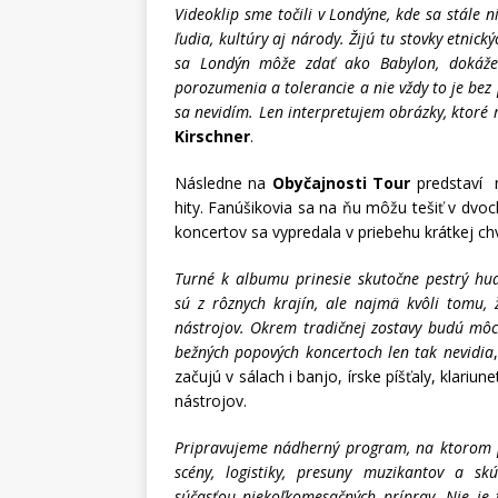
Videoklip sme točili v Londýne, kde sa stále ni
ľudia, kultúry aj národy. Žijú tu stovky etnic
sa Londýn môže zdať ako Babylon, dokáže
porozumenia a tolerancie a nie vždy to je bez 
sa nevidím. Len interpretujem obrázky, ktoré 
Kirschner
.
Následne na
Obyčajnosti Tour
predstaví n
hity. Fanúšikovia sa na ňu môžu tešiť v dvo
koncertov sa vypredala v priebehu krátkej chv
Turné k albumu prinesie skutočne pestrý hud
sú z rôznych krajín, ale najmä kvôli tomu,
nástrojov. Okrem tradičnej zostavy budú môcť
bežných popových koncertoch len tak nevidia
začujú v sálach i banjo, írske píšťaly, klariu
nástrojov.
Pripravujeme nádherný program, na ktorom p
scény, logistiky, presuny muzikantov a sk
súčasťou niekoľkomesačných príprav. Nie je 