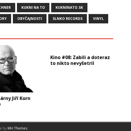
SCHNER
KUKNI NA TO
KUKNINATO.SK
ORY
OBYČAJNOSTI
SLNKO RECORDS
VINYL
Kino #08: Zabili a doteraz
to nikto nevyšetril
rny Jiří Korn
e
me by
MH Themes