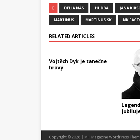
DELIA NÁS
HUDBA
JANA KIR
MARTINUS
MARTINUS.SK
NK FACT
RELATED ARTICLES
Vojtěch Dyk je tanečne
hravý
Legendá
jubiluj
Copyright © 2026 | MH Magazine WordPress The