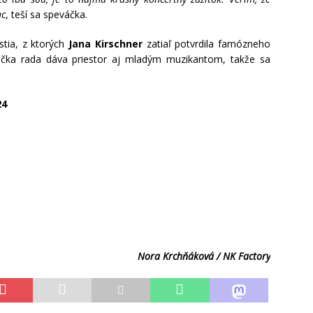
ac
, teší sa speváčka.
tia, z ktorých
Jana Kirschner
zatiaľ potvrdila famózneho
áčka rada dáva priestor aj mladým muzikantom, takže sa
24
Nora Krchňáková / NK Factory