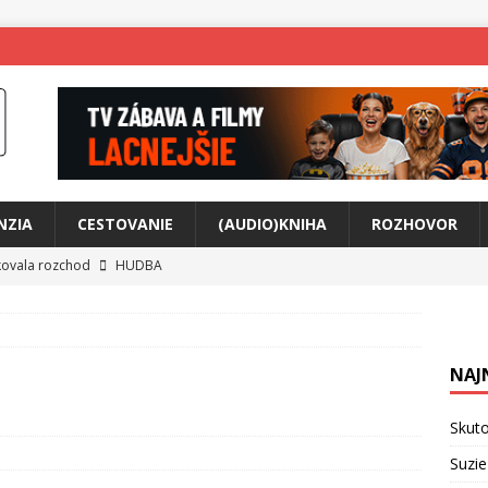
NZIA
CESTOVANIE
(AUDIO)KNIHA
ROZHOVOR
tkovala rozchod
HUDBA
íže cestou na Monte Mabu
HUDBA
a unikátny akustický koncert
HUDBA
NAJ
 svet plný tajomstiev
FILM
ny Krištof Lehotskej naživo
HUDBA
Skuto
živly prepojí generácie
FILM
Suzie
ríbeh Anity Soul
HUDBA