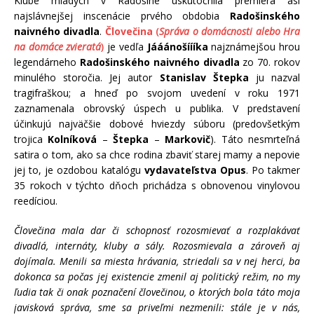
Klube mladých v Radošine uskutočnila premiéra asi
najslávnejšej inscenácie prvého obdobia
Radošinského
naivného divadla
.
Človečina
(
Správa o domácnosti alebo Hra
na domáce zvieratá
)
je vedľa
Jááánošíííka
najznámejšou hrou
legendárneho
Radošinského naivného divadla
zo 70. rokov
minulého storočia. Jej autor
Stanislav Štepka
ju nazval
tragifraškou; a hneď po svojom uvedení v roku 1971
zaznamenala obrovský úspech u publika. V predstavení
účinkujú najväčšie dobové hviezdy súboru (predovšetkým
trojica
Kolníková
–
Štepka
–
Markovič
). Táto nesmrteľná
satira o tom, ako sa chce rodina zbaviť starej mamy a nepovie
jej to, je ozdobou katalógu
vydavateľstva Opus
. Po takmer
35 rokoch v týchto dňoch prichádza s obnovenou vinylovou
reedíciou.
Človečina mala dar či schopnosť rozosmievať a rozplakávať
divadlá, internáty, kluby a sály. Rozosmievala a zároveň aj
dojímala. Menili sa miesta hrávania, striedali sa v nej herci, ba
dokonca sa počas jej existencie zmenil aj politický režim, no my
ľudia tak či onak poznačení človečinou, o ktorých bola táto moja
javisková správa, sme sa priveľmi nezmenili: stále je v nás,