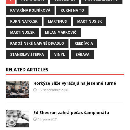
KATARÍNA KOLNÍKOVÁ
KUKNI NA TO
KUKNINATO.SK
MARTINUS
MARTINUS_SK
MARTINUS.SK
MILAN MARKOVIČ
RADOŠINSKÉ NAIVNÉ DIVADLO
REEDÍVCIA
STANISLAV ŠTEPKA
VINYL
ZÁBAVA
RELATED ARTICLES
Horkýže Slíže vyrážajú na jesenné turné
15. septembra 2018
Ed Sheeran zahrá počas šampionátu
18. júna 2021