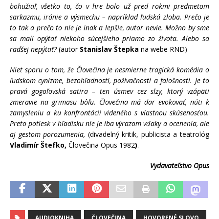
bohužiaľ, všetko to, čo v hre bolo už pred rokmi predmetom
sarkazmu, irónie a výsmechu – napríklad ľudská zloba. Prečo je
to tak a prečo to nie je inak a lepšie, autor nevie. Možno by sme
sa mali opýtať niekoho súcejšieho priamo zo života. Alebo sa
radšej nepýtať?
(autor
Stanislav Štepka
na webe RND)
Niet sporu o tom, že Človečina je nesmierne tragická komédia o
ľudskom cynizme, bezohľadnosti, požívačnosti a falošnosti. Je to
pravá gogoľovská satira – ten úsmev cez slzy, ktorý vzápätí
zmeravie na grimasu bôľu. Človečina má dar evokovať, núti k
zamysleniu a ku konfrontácii videného s vlastnou skúsenosťou.
Preto potlesk v hľadisku nie je iba výrazom vďaky a ocenenia, ale
aj gestom porozumenia,
(divadelný kritik, publicista a teatrológ
Vladimír Štefko,
Človečina Opus 1982
)
.
Vydavateľstvo Opus
AUDIOKNIHA
ČLOVEČINA
HOVORENÉ SLOVO