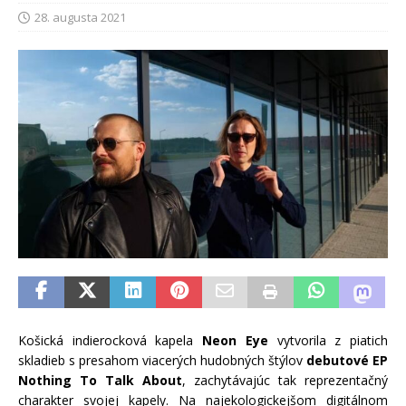
28. augusta 2021
Košická indierocková kapela
Neon Eye
vytvorila z piatich
skladieb s presahom viacerých hudobných štýlov
debutové EP
Nothing To Talk About
, zachytávajúc tak reprezentačný
charakter svojej kapely. Na najekologickejšom digitálnom