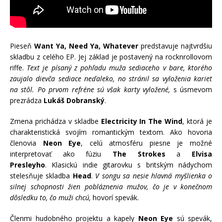
Pieseň
Want Ya, Need Ya, Whatever
predstavuje najtvrdšiu
skladbu z celého EP. Jej základ je postavený na rocknrollovom
riffe.
Text je písaný z pohľadu muža sediaceho v bare, ktorého
zaujalo dievča sediace neďaleko, no stránil sa vyloženia kariet
na stôl. Po prvom refréne sú však karty vyložené,
s úsmevom
prezrádza
Lukáš Dobranský
.
Zmena prichádza v skladbe
Electricity In The Wind
, ktorá je
charakteristická svojím romantickým textom. Ako hovoria
členovia
Neon Eye
, celú atmosféru piesne je možné
interpretovať ako fúziu
The Strokes
a
Elvisa
Presleyho
. Klasickú indie gitarovku s britským nádychom
stelesňuje skladba
Head
.
V songu sa nesie hlavná myšlienka o
silnej schopnosti žien pobláznenia mužov, čo je v konečnom
dôsledku to, čo muži chcú,
hovorí spevák.
Členmi hudobného projektu a kapely
Neon Eye
sú spevák,