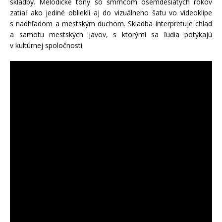
skladby. Melodické tóny so šmrncom osemdesiatych rokov
zatiaľ ako jediné obliekli aj do vizuálneho šatu vo videoklipe
s nadhľadom a mestským duchom. Skladba interpretuje chlad
a samotu mestských javov, s ktorými sa ľudia potýkajú
v kultúrnej spoločnosti.