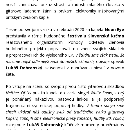
nosiči zanecháva odkaz strasti a radosti mladého človeka v
gitarovo ladenom žánri s prvkami elektroniky inšpirovanými
britským zvukom kapiel.
Tesne po svojom vzniku vo februári 2020 sa kapela
Neon Eye
predstavila v rámci hudobného
festivalu Slovenská krčma
realizovaného organizátormi Pohody. Odvtedy členovia
hudobného projektu popracovali na znení svojich skladieb
a prepracovali ich do výsledného EP.
V štúdiu sme však zistili, že
musíme nájsť odlišnejší zvuk do našich skladieb,
opisuje spevák
Lukáš Dobranský
skúsenosti z nahrávania piesní v novom
šate.
Po vstupe na scénu so svojou prvou čisto gitarovou skladbou
Neither Of Us
pustila kapela do sveta singel
White Snow
, ktorý
je poháňaný nákazlivou basovou linkou a je podporený
fragmentami syntetickej popovej hudby.
V tomto songu sme
chceli ukázať náš odlišný zvuk od tradičného zvuku gitarovej
kapely, zapojili sme elektronické prvky tanečnej hudby 80. rokov,
ozrejmuje
Lukáš Dobranský
kľúčové momenty aranžmánov