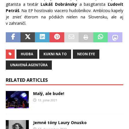
gitarista a textár
Lukáš Dobránsky
a basgitarista
Ľudovít
Petráš
. Na EP hosťovalo viacero hudobníkov. Ambíciou kapely
je znieť éterom na pódiách nielen na Slovensku, ale aj
v zahraničí.
HUDBA
KUKNI NA TO
NEON EYE
UNAVENÁ AGENTÚRA
RELATED ARTICLES
Malý, ale bude!
13. júna 2021
Jemné tóny Laury Onusko