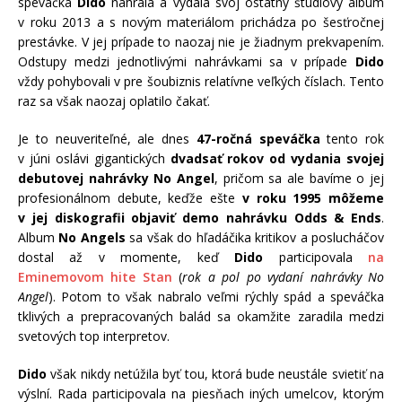
speváčka
Dido
nahrala a vydala svoj ostatný štúdiový album
v roku 2013 a s novým materiálom prichádza po šesťročnej
prestávke. V jej prípade to naozaj nie je žiadnym prekvapením.
Odstupy medzi jednotlivými nahrávkami sa v prípade
Dido
vždy pohybovali v pre šoubiznis relatívne veľkých číslach. Tento
raz sa však naozaj oplatilo čakať.
Je to neuveriteľné, ale dnes
47-ročná speváčka
tento rok
v júni oslávi gigantických
dvadsať rokov od vydania svojej
debutovej nahrávky No Angel
, pričom sa ale bavíme o jej
profesionálnom debute, keďže ešte
v roku 1995 môžeme
v jej diskografii objaviť demo nahrávku Odds & Ends
.
Album
No Angels
sa však do hľadáčika kritikov a poslucháčov
dostal až v momente, keď
Dido
participovala
na
Eminemovom hite Stan
(
rok a pol po vydaní nahrávky No
Angel
). Potom to však nabralo veľmi rýchly spád a speváčka
tklivých a prepracovaných balád sa okamžite zaradila medzi
svetových top interpretov.
Dido
však nikdy netúžila byť tou, ktorá bude neustále svietiť na
výslní. Rada participovala na piesňach iných umelcov, ktorým