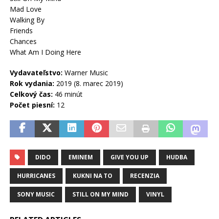
Mad Love
Walking By
Friends
Chances
What Am I Doing Here
Vydavateľstvo:
Warner Music
Rok vydania:
2019 (8. marec 2019)
Celkový čas:
46 minút
Počet piesní:
12
DIDO
EMINEM
GIVE YOU UP
HUDBA
HURRICANES
KUKNI NA TO
RECENZIA
SONY MUSIC
STILL ON MY MIND
VINYL