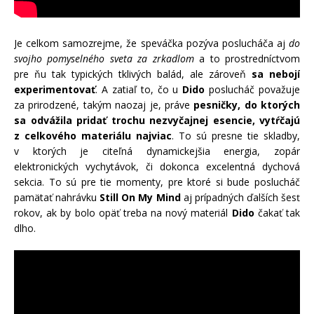
Je celkom samozrejme, že speváčka pozýva poslucháča aj
do
svojho pomyselného sveta za zrkadlom
a to prostredníctvom
pre ňu tak typických tklivých balád, ale zároveň
sa nebojí
experimentovať
. A zatiaľ to, čo u
Dido
poslucháč považuje
za prirodzené, takým naozaj je, práve
pesničky, do ktorých
sa odvážila pridať trochu nezvyčajnej esencie, vytŕčajú
z celkového materiálu najviac
. To sú presne tie skladby,
v ktorých je citeľná dynamickejšia energia, zopár
elektronických vychytávok, či dokonca excelentná dychová
sekcia. To sú pre tie momenty, pre ktoré si bude poslucháč
pamätať nahrávku
Still On My Mind
aj prípadných ďalších šesť
rokov, ak by bolo opäť treba na nový materiál
Dido
čakať tak
dlho.