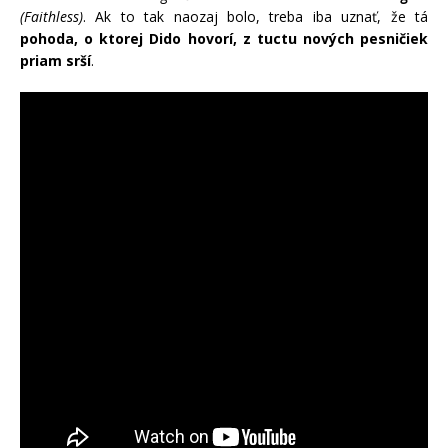
(Faithless)
. Ak to tak naozaj bolo, treba iba uznať, že tá
pohoda, o ktorej Dido hovorí, z tuctu nových pesničiek
priam srší
.