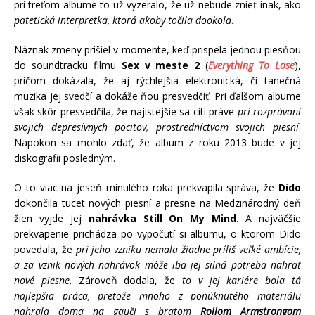
pri treťom albume to už vyzeralo, že už nebude znieť inak, ako
patetická interpretka, ktorá akoby točila dookola
.
Náznak zmeny prišiel v momente, keď prispela jednou piesňou
do soundtracku filmu
Sex v meste 2
(
Everything To Lose
),
pričom dokázala, že aj rýchlejšia elektronická, či tanečná
muzika jej svedčí a dokáže ňou presvedčiť. Pri ďalšom albume
však skôr presvedčila, že najistejšie sa cíti práve
pri rozprávaní
svojich depresívnych pocitov, prostredníctvom svojich piesní
.
Napokon sa mohlo zdať, že album z roku 2013 bude v jej
diskografii posledným.
O to viac na jeseň minulého roka prekvapila správa, že
Dido
dokončila tucet nových piesní a presne na Medzinárodný deň
žien vyjde jej
nahrávka Still On My Mind
. A najväčšie
prekvapenie prichádza po vypočutí si albumu, o ktorom Dido
povedala, že
pri jeho vzniku nemala žiadne príliš veľké ambície,
a za vznik nových nahrávok môže iba jej silná potreba nahrať
nové piesne
. Zároveň dodala, že
to v jej kariére bola tá
najlepšia práca, pretože mnoho z ponúknutého materiálu
nahrala doma na gauči s bratom
Rollom Armstrongom