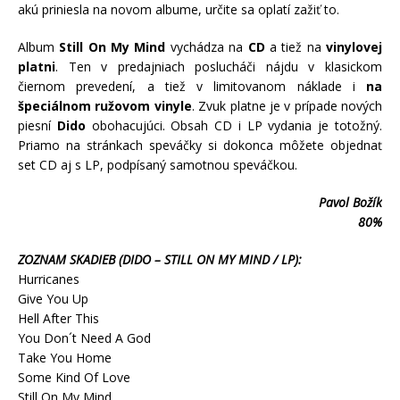
akú priniesla na novom albume, určite sa oplatí zažiť to.
Album
Still On My Mind
vychádza na
CD
a tiež na
vinylovej
platni
. Ten v predajniach poslucháči nájdu v klasickom
čiernom prevedení, a tiež v limitovanom náklade i
na
špeciálnom ružovom vinyle
. Zvuk platne je v prípade nových
piesní
Dido
obohacujúci. Obsah CD i LP vydania je totožný.
Priamo na stránkach speváčky si dokonca môžete objednať
set CD aj s LP, podpísaný samotnou speváčkou.
Pavol Božík
80%
ZOZNAM SKADIEB (DIDO – STILL ON MY MIND / LP):
Hurricanes
Give You Up
Hell After This
You Don´t Need A God
Take You Home
Some Kind Of Love
Still On My Mind