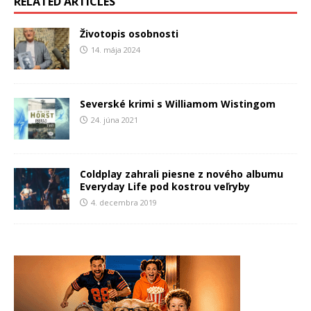
RELATED ARTICLES
Životopis osobnosti
14. mája 2024
Severské krimi s Williamom Wistingom
24. júna 2021
Coldplay zahrali piesne z nového albumu
Everyday Life pod kostrou veľryby
4. decembra 2019