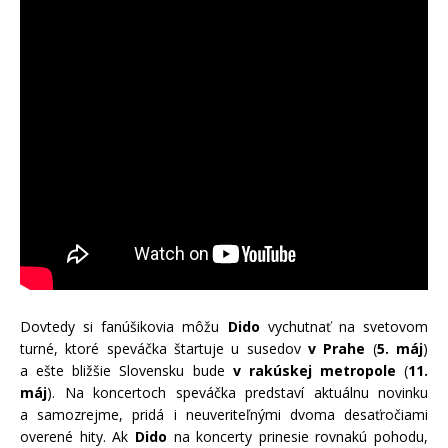
Dovtedy si fanúšikovia môžu
Dido
vychutnať na svetovom
turné, ktoré speváčka štartuje u susedov
v Prahe
(
5. máj
)
a ešte bližšie Slovensku bude
v rakúskej metropole
(
11.
máj
). Na koncertoch speváčka predstaví aktuálnu novinku
a samozrejme, pridá i neuveriteľnými dvoma desaťročiami
overené hity. Ak
Dido
na koncerty prinesie rovnakú pohodu,