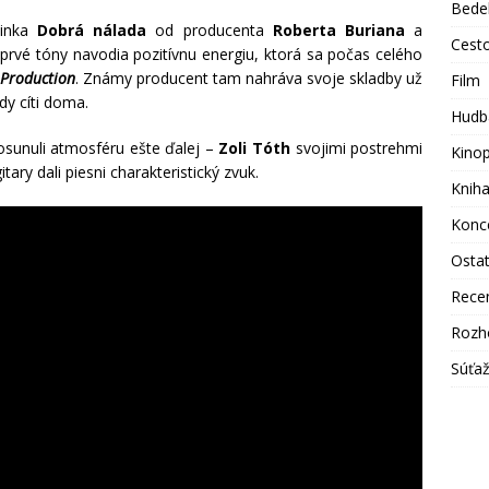
Bede
vinka
Dobrá nálada
od producenta
Roberta Buriana
a
Cest
rvé tóny navodia pozitívnu energiu, ktorá sa počas celého
Production
. Známy producent tam nahráva svoje skladby už
Film
dy cíti doma.
Hudb
posunuli atmosféru ešte ďalej –
Zoli Tóth
svojimi postrehmi
Kino
itary dali piesni charakteristický zvuk.
Knih
Konc
Osta
Rece
Rozh
Súťa