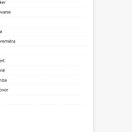
ker
ovanie
a
premiéra
a
ert
tné
nzia
ovor
ž