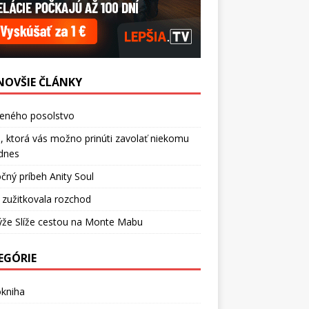
NOVŠIE ČLÁNKY
ceného posolstvo
, ktorá vás možno prinúti zavolať niekomu
dnes
čný príbeh Anity Soul
 zužitkovala rozchod
ýže Slíže cestou na Monte Mabu
EGÓRIE
okniha