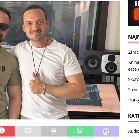
NAJ
Ztra
Kniha
ešte 
Skuto
Suzie
Hork
KAT
Audi