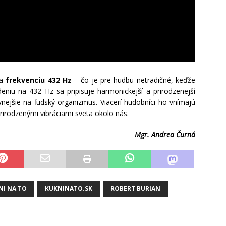
na
frekvenciu 432 Hz
– čo je pre hudbu netradičné, keďže
niu na 432 Hz sa pripisuje harmonickejší a prirodzenejší
vnejšie na ľudský organizmus. Viacerí hudobníci ho vnímajú
 prirodzenými vibráciami sveta okolo nás.
Mgr. Andrea Čurná
NI NA TO
KUKNINATO.SK
ROBERT BURIAN