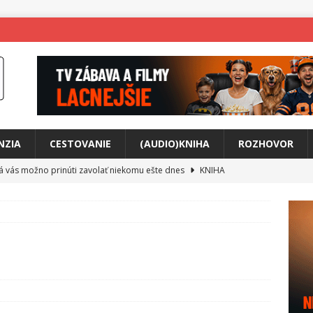
NZIA
CESTOVANIE
(AUDIO)KNIHA
ROZHOVOR
rá vás možno prinúti zavolať niekomu ešte dnes
KNIHA
ríbeh Anity Soul
HUDBA
tkovala rozchod
HUDBA
íže cestou na Monte Mabu
HUDBA
a unikátny akustický koncert
HUDBA
 svet plný tajomstiev
FILM
o posolstvo
HUDBA