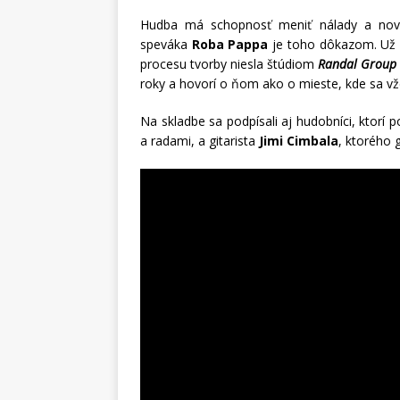
Hudba má schopnosť meniť nálady a no
speváka
Roba Pappa
je toho dôkazom. Už p
procesu tvorby niesla štúdiom
Randal Group 
roky a hovorí o ňom ako o mieste, kde sa vž
Na skladbe sa podpísali aj hudobníci, ktorí 
a radami, a gitarista
Jimi Cimbala
, ktorého g