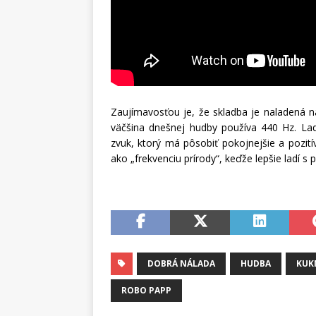
Zaujímavosťou je, že skladba je naladená 
väčšina dnešnej hudby používa 440 Hz. Lade
zvuk, ktorý má pôsobiť pokojnejšie a pozití
ako „frekvenciu prírody“, keďže lepšie ladí s
DOBRÁ NÁLADA
HUDBA
KUK
ROBO PAPP