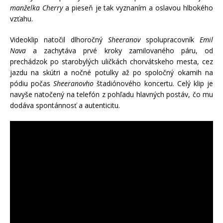
manželka Cherry
a pieseň je tak vyznaním a oslavou hlbokého
vzťahu.
Videoklip natočil dlhoročný
Sheeranov
spolupracovník
Emil
Nava
a zachytáva prvé kroky zamilovaného páru, od
prechádzok po starobylých uličkách chorvátskeho mesta, cez
jazdu na skútri a nočné potulky až po spoločný okamih na
pódiu počas
Sheeranovho
štadiónového koncertu. Celý klip je
navyše natočený na telefón z pohľadu hlavných postáv, čo mu
dodáva spontánnosť a autenticitu.