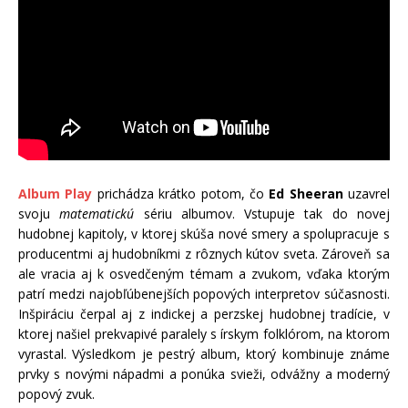
Album Play
prichádza krátko potom, čo
Ed Sheeran
uzavrel
svoju
matematickú
sériu albumov. Vstupuje tak do novej
hudobnej kapitoly, v ktorej skúša nové smery a spolupracuje s
producentmi aj hudobníkmi z rôznych kútov sveta. Zároveň sa
ale vracia aj k osvedčeným témam a zvukom, vďaka ktorým
patrí medzi najobľúbenejších popových interpretov súčasnosti.
Inšpiráciu čerpal aj z indickej a perzskej hudobnej tradície, v
ktorej našiel prekvapivé paralely s írskym folklórom, na ktorom
vyrastal. Výsledkom je pestrý album, ktorý kombinuje známe
prvky s novými nápadmi a ponúka svieži, odvážny a moderný
popový zvuk.