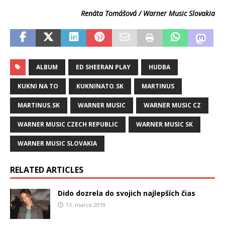
Renáta Tomášová / Warner Music Slovakia
ALBUM
ED SHEERAN PLAY
HUDBA
KUKNI NA TO
KUKNINATO.SK
MARTINUS
MARTINUS.SK
WARNER MUSIC
WARNER MUSIC CZ
WARNER MUSIC CZECH REPUBLIC
WARNER MUSIC SK
WARNER MUSIC SLOVAKIA
RELATED ARTICLES
Dido dozrela do svojich najlepších čias
13. marca 2019