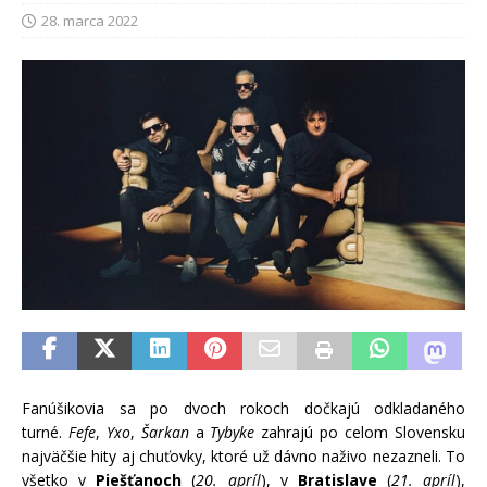
28. marca 2022
Fanúšikovia sa po dvoch rokoch dočkajú odkladaného
turné.
Fefe
,
Yxo
,
Šarkan
a
Tybyke
zahrajú po celom Slovensku
najväčšie hity aj chuťovky, ktoré už dávno naživo nezazneli. To
všetko v
Piešťanoch
(
20. apríl
), v
Bratislave
(
21. apríl
),