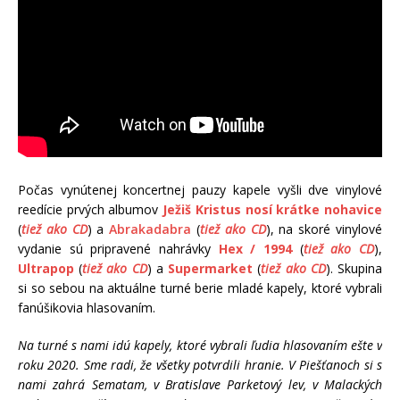
Počas vynútenej koncertnej pauzy kapele vyšli dve vinylové
reedície prvých albumov
Ježiš Kristus nosí krátke nohavice
(
tiež ako CD
) a
Abrakadabra
(
tiež ako CD
), na skoré vinylové
vydanie sú pripravené nahrávky
Hex / 1994
(
tiež ako CD
),
Ultrapop
(
tiež ako CD
) a
Supermarket
(
tiež ako CD
). Skupina
si so sebou na aktuálne turné berie mladé kapely, ktoré vybrali
fanúšikovia hlasovaním.
Na turné s nami idú kapely, ktoré vybrali ľudia hlasovaním ešte v
roku 2020. Sme radi, že všetky potvrdili hranie. V Piešťanoch si s
nami zahrá Sematam, v Bratislave Parketový lev, v Malackých