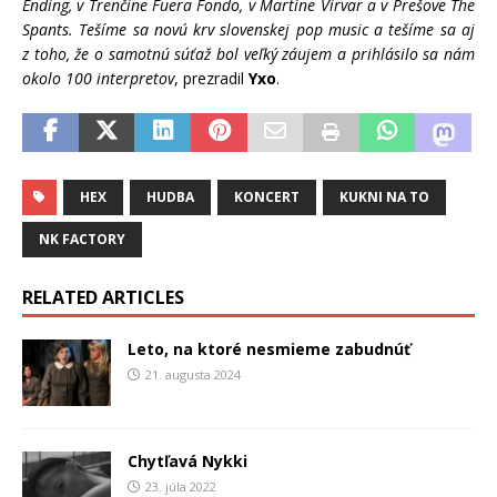
Ending, v Trenčíne Fuera Fondo, v Martine Virvar a v Prešove The
Spants. Tešíme sa novú krv slovenskej pop music a tešíme sa aj
z toho, že o samotnú súťaž bol veľký záujem a prihlásilo sa nám
okolo 100 interpretov
, prezradil
Yxo
.
HEX
HUDBA
KONCERT
KUKNI NA TO
NK FACTORY
RELATED ARTICLES
Leto, na ktoré nesmieme zabudnúť
21. augusta 2024
Chytľavá Nykki
23. júla 2022