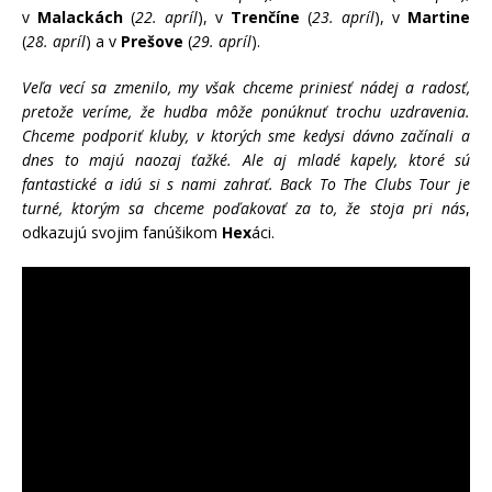
v
Malackách
(
22. apríl
), v
Trenčíne
(
23. apríl
), v
Martine
(
28. apríl
) a v
Prešove
(
29. apríl
).
Veľa vecí sa zmenilo, my však chceme priniesť nádej a radosť,
pretože veríme, že hudba môže ponúknuť trochu uzdravenia.
Chceme podporiť kluby, v ktorých sme kedysi dávno začínali a
dnes to majú naozaj ťažké. Ale aj mladé kapely, ktoré sú
fantastické a idú si s nami zahrať. Back To The Clubs Tour je
turné, ktorým sa chceme poďakovať za to, že stoja pri nás
,
odkazujú svojim fanúšikom
Hex
áci.