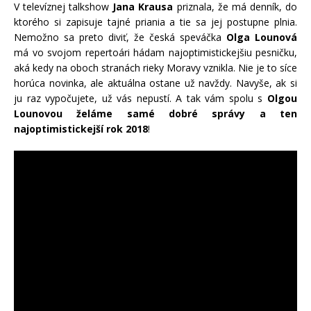
V televíznej talkshow
Jana Krausa
priznala, že má denník, do
ktorého si zapisuje tajné priania a tie sa jej postupne plnia.
Nemožno sa preto diviť, že česká speváčka
Olga Lounová
má vo svojom repertoári hádam najoptimistickejšiu pesničku,
aká kedy na oboch stranách rieky Moravy vznikla. Nie je to síce
horúca novinka, ale aktuálna ostane už navždy. Navyše, ak si
ju raz vypočujete, už vás nepustí. A tak vám spolu s
Olgou
Lounovou
želáme samé dobré správy a ten
najoptimistickejší rok 2018
!