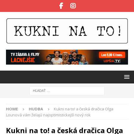
HOME
HUDBA
Kukni na to! a česká dračica Olga
Lounová vám želajú najoptimistickejší nový rok
Kukni na to! a česká dračica Olga