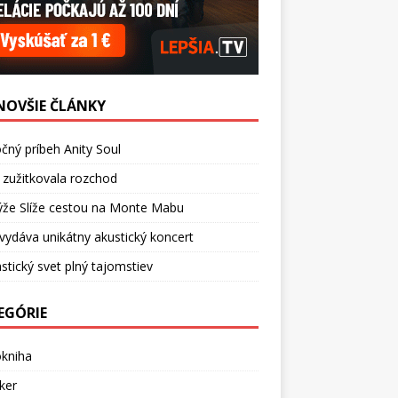
NOVŠIE ČLÁNKY
čný príbeh Anity Soul
 zužitkovala rozchod
ýže Slíže cestou na Monte Mabu
vydáva unikátny akustický koncert
stický svet plný tajomstiev
EGÓRIE
okniha
ker