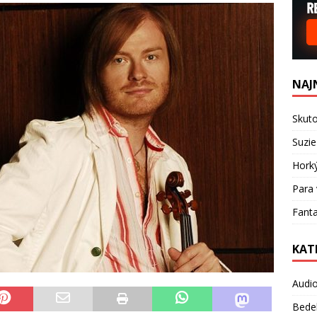
NAJ
Skuto
Suzie
Hork
Para 
Fanta
KAT
Audi
Bede