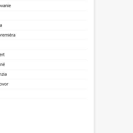
ovanie
a
premiéra
a
ert
tné
nzia
ovor
ž