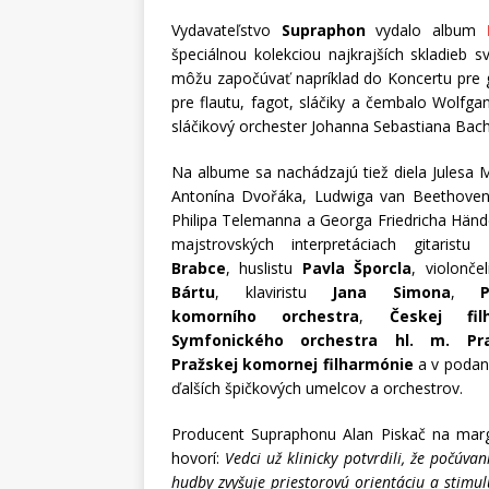
Vydavateľstvo
Supraphon
vydalo album
špeciálnou kolekciou najkrajších skladieb 
môžu započúvať napríklad do Koncertu pre gi
pre flautu, fagot, sláčiky a čembalo Wolf
sláčikový orchester Johanna Sebastiana Bach
Na albume sa nachádzajú tiež diela Julesa 
Antonína Dvořáka, Ludwiga van Beethoven
Philipa Telemanna a Georga Friedricha Hände
majstrovských interpretáciach gitaristu
Brabce
, huslistu
Pavla Šporcla
, violonče
Bártu
, klaviristu
Jana Simona
,
komorního orchestra
,
Českej fil
Symfonického orchestra hl. m. Pr
Pražskej komornej filharmónie
a v podan
ďalších špičkových umelcov a orchestrov.
Producent Supraphonu Alan Piskač na mar
hovorí:
Vedci už klinicky potvrdili, že počúvan
hudby zvyšuje priestorovú orientáciu a stimul