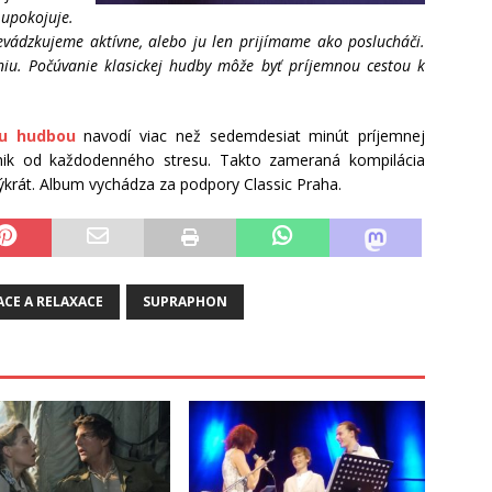
pokojuje.
revádzkujeme aktívne, alebo ju len prijímame ako poslucháči.
niu. Počúvanie klasickej hudby môže byť príjemnou cestou k
ou hudbou
navodí viac než sedemdesiat minút príjemnej
nik od každodenného stresu. Takto zameraná kompilácia
krát. Album vychádza za podpory Classic Praha.
ACE A RELAXACE
SUPRAPHON