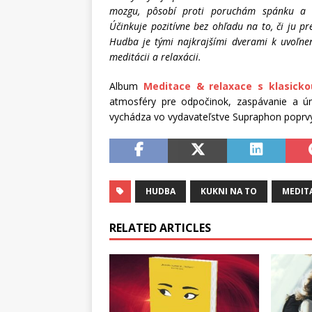
mozgu, pôsobí proti poruchám spánku a u
Účinkuje pozitívne bez ohľadu na to, či ju p
Hudba je tými najkrajšími dverami k uvoľne
meditácii a relaxácii.
Album
Meditace & relaxace s klasick
atmosféry pre odpočinok, zaspávanie a ú
vychádza vo vydavateľstve Supraphon poprvý
HUDBA
KUKNI NA TO
MEDIT
RELATED ARTICLES