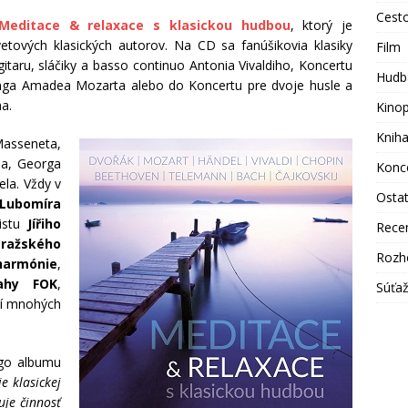
Cest
Meditace & relaxace s klasickou hudbou
, ktorý je
svetových klasických autorov. Na CD sa fanúšikovia klasiky
Film
taru, sláčiky a basso continuo Antonia Vivaldiho, Koncertu
Hudb
ganga Amadea Mozarta alebo do Koncertu pre dvoje husle a
a.
Kino
Knih
Masseneta,
a, Georga
Konc
la. Vždy v
Osta
Lubomíra
listu
Jířiho
Rece
Pražského
Rozh
harmónie
,
ahy FOK
,
Súťa
í mnohých
go albumu
ie klasickej
uje činnosť