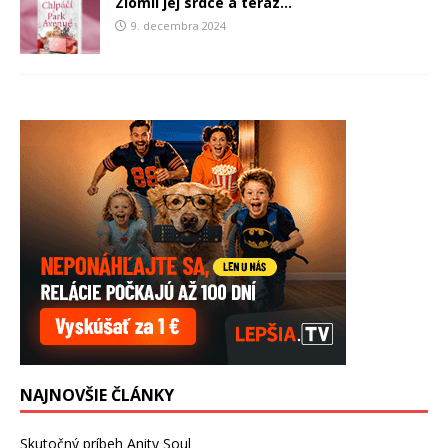
Zlomil jej srdce a teraz…
9. decembra 2024
NAJNOVŠIE ČLÁNKY
Skutočný príbeh Anity Soul