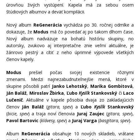
úrovňou živých vystúpení. Kapela má za sebou osem
štúdiových albumov a deväť kompilácii.
Nový album
ReGenerácia
vychádza po 30. ročnej odmlke a
dokazuje, že
Modus
má čo povedať aj po takom dlhom čase.
Nový album nadväzuje na bohatú históriu skupiny, no
autorsky, zvukovo aj interpretačne znie veľmi aktuálne, je
žánrovo pestrý a cítiť z neho úprimné výpovede všetkých
členov kapely.
Modus
prešiel počas svojej existencie rôznymi
zmenami. Medzi najnezabudnuteľnejšie mená, ktoré v
skupine pôsobili patrí
Janko Lehotský
,
Marika Gombitová
,
Ján Baláž
,
Miroslav Žbirka
,
Ľubo
Kyslík
Stankovský
či
Laco
Lučenič
. Aktuálne v kapele pôsobia dvaja zo zakladajúcich
členov
Ján Baláž
(
gitara, spev
) a
Ľubo
Kyslík
Stankovský
(
bicie, spev
) a traja noví členovia
Juraj Zaujec
(
gitara, spev
),
Pavol Bartovic
(
klávesy, spev
) a
Juraj Varga
(
basgitara, spev
).
Album
ReGenerácia
obsahuje 10 nových skladieb, vrátane