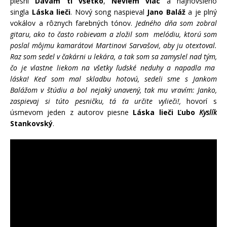
piesní
Dávam ti všetko
,
Neviem viac
a najnovšieho
singla
Láska lieči
. Nový song naspieval
Jano Baláž
a je plný
vokálov a rôznych farebných tónov.
Jedného dňa som zobral
gitaru, ako to často robievam a zložil som melódiu, ktorú som
poslal môjmu kamarátovi Martinovi Sarvašovi, aby ju otextoval.
Raz som sedel v čakárni u lekára, a tak som sa zamyslel nad tým,
čo je vlastne liekom na všetky ľudské neduhy a napadla ma
láska! Keď som mal skladbu hotovú, sedeli sme s Jankom
Balážom v štúdiu a bol nejaký unavený, tak mu vravím: Janko,
zaspievaj si túto pesničku, tá ťa určite vylieči!,
hovorí s
úsmevom jeden z autorov piesne
Láska lieči Ľubo
Kyslík
Stankovský
.