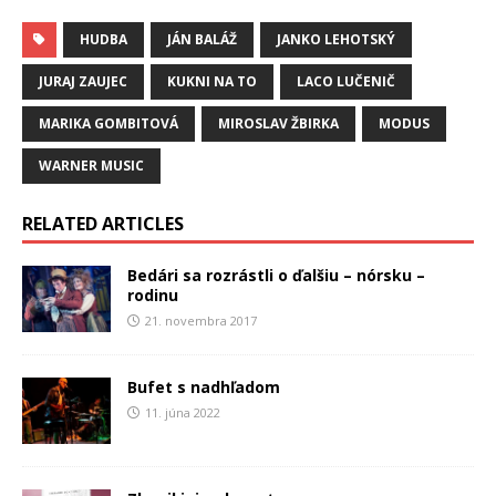
HUDBA
JÁN BALÁŽ
JANKO LEHOTSKÝ
JURAJ ZAUJEC
KUKNI NA TO
LACO LUČENIČ
MARIKA GOMBITOVÁ
MIROSLAV ŽBIRKA
MODUS
WARNER MUSIC
RELATED ARTICLES
Bedári sa rozrástli o ďalšiu – nórsku –
rodinu
21. novembra 2017
Bufet s nadhľadom
11. júna 2022