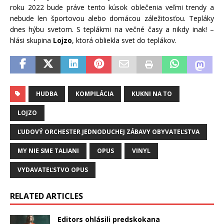
roku 2022 bude práve tento kúsok oblečenia veľmi trendy a
nebude len športovou alebo domácou záležitosťou. Tepláky
dnes hýbu svetom. S teplákmi na večné časy a nikdy inak! –
hlási skupina
Lojzo
, ktorá obliekla svet do teplákov.
HUDBA
KOMPILÁCIA
KUKNI NA TO
LOJZO
ĽUDOVÝ ORCHESTER JEDNODUCHEJ ZÁBAVY OBYVATEĽSTVA
MY NIE SME TALIANI
OPUS
VINYL
VYDAVATEĽSTVO OPUS
RELATED ARTICLES
Editors ohlásili predskokana