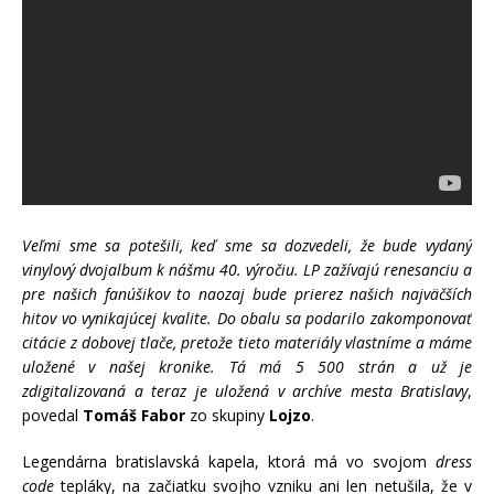
Veľmi sme sa potešili, keď sme sa dozvedeli, že bude vydaný
vinylový dvojalbum k nášmu 40. výročiu. LP zažívajú renesanciu a
pre našich fanúšikov to naozaj bude prierez našich najväčších
hitov vo vynikajúcej kvalite. Do obalu sa podarilo zakomponovať
citácie z dobovej tlače, pretože tieto materiály vlastníme a máme
uložené v našej kronike. Tá má 5 500 strán a už je
zdigitalizovaná a teraz je uložená v archíve mesta Bratislavy
,
povedal
Tomáš Fabor
zo skupiny
Lojzo
.
Legendárna bratislavská kapela, ktorá má vo svojom
dress
code
tepláky, na začiatku svojho vzniku ani len netušila, že v