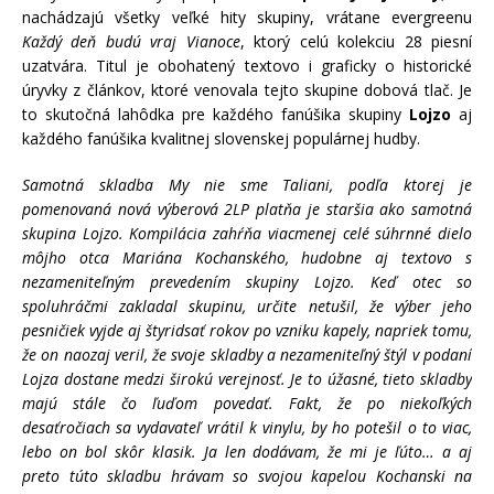
nachádzajú všetky veľké hity skupiny, vrátane evergreenu
Každý deň budú vraj Vianoce
, ktorý celú kolekciu 28 piesní
uzatvára. Titul je obohatený textovo i graficky o historické
úryvky z článkov, ktoré venovala tejto skupine dobová tlač. Je
to skutočná lahôdka pre každého fanúšika skupiny
Lojzo
aj
každého fanúšika kvalitnej slovenskej populárnej hudby.
Samotná skladba My nie sme Taliani, podľa ktorej je
pomenovaná nová výberová 2LP platňa je staršia ako samotná
skupina Lojzo. Kompilácia zahŕňa viacmenej celé súhrnné dielo
môjho otca Mariána Kochanského, hudobne aj textovo s
nezameniteľným prevedením skupiny Lojzo. Keď otec so
spoluhráčmi zakladal skupinu, určite netušil, že výber jeho
pesničiek vyjde aj štyridsať rokov po vzniku kapely, napriek tomu,
že on naozaj veril, že svoje skladby a nezameniteľný štýl v podaní
Lojza dostane medzi širokú verejnosť. Je to úžasné, tieto skladby
majú stále čo ľuďom povedať. Fakt, že po niekoľkých
desaťročiach sa vydavateľ vrátil k vinylu, by ho potešil o to viac,
lebo on bol skôr klasik. Ja len dodávam, že mi je ľúto… a aj
preto túto skladbu hrávam so svojou kapelou Kochanski na