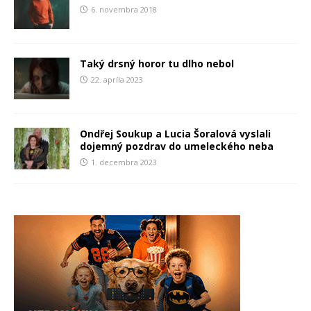
6. novembra 2018
Taký drsný horor tu dlho nebol
22. apríla 2023
Ondřej Soukup a Lucia Šoralová vyslali
dojemný pozdrav do umeleckého neba
1. decembra 2023