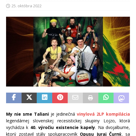
25. októbra 2022
My nie sme Taliani
je jedinečná
vinylová 2LP kompilácia
legendárnej slovenskej recesistickej skupiny Lojzo, ktorá
vychádza k
40. výročiu existencie kapely
. Na dvojalbume,
ktorý zostavil stály spolupracovník
Opusu Juraj Čurný
, sa