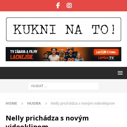
HOME
HUDBA
Nelly prichádza s novým videoklipom
Nelly prichádza s novým
videoklipom