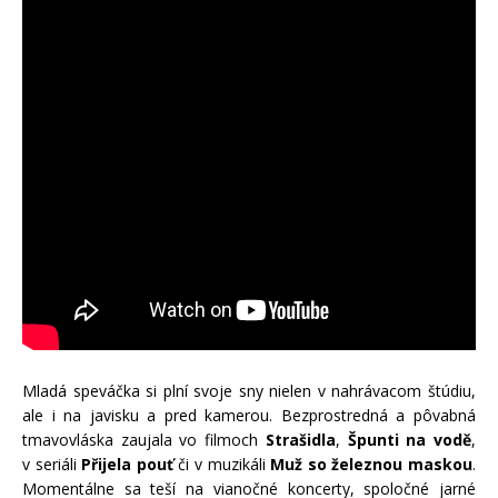
Mladá speváčka si plní svoje sny nielen v nahrávacom štúdiu,
ale i na javisku a pred kamerou. Bezprostredná a pôvabná
tmavovláska zaujala vo filmoch
Strašidla
,
Špunti na vodě
,
v seriáli
Přijela pouť
či v muzikáli
Muž so železnou maskou
.
Momentálne sa teší na vianočné koncerty, spoločné jarné