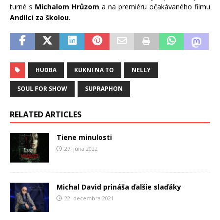
turné s
Michalom Hrůzom
a na premiéru očakávaného filmu
Andílci za školou
.
HUDBA
KUKNI NA TO
NELLY
SOUL FOR SHOW
SUPRAPHON
RELATED ARTICLES
Tiene minulosti
27. júna 2022
Michal David prináša ďalšie slaďáky
22. decembra 2021