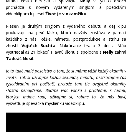
Mladá česká herečka a speváčka
Nelly
v týchto dňoch
prichádza s novým vydareným singlom a poetickým
videoklipom k piesni
Život je v okamžiku
.
Pieseň je druhým singlom z vydaného debutu a dej klipu
poukazuje na prvú lásku, ktorá navždy zostáva v pamäti
každého z nás. Réžie, námetu, postprodukcie a strihu sa
zhostil
Vojtěch Buchta
. Nakrúcanie trvalo 3 dni a štáb
vystriedal až 21 lokácií. Hlavnú úlohu si spoločne s
Nelly
zahral
Tadeáš Nosil
.
Je to také malé posolstvo o tom, že si máme vážiť každý okamih v
živote. Tak si užívajme každú sekundu, minútu, nestrácajme čas
vysedávaním pri počítači, pretože tam tie ozajstné okamihy
šťastia nenájdeme. Buďme viac vonku s priateľmi, s ľuďmi,
ktorých máme radi, užívajme si, robme to, čo nás baví,
vysvetľuje speváčka myšlienku videoklipu.