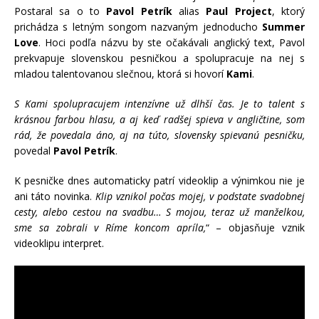
Postaral sa o to
Pavol Petrík
alias
Paul Project
, ktorý
prichádza s letným songom nazvaným jednoducho
Summer
Love
. Hoci podľa názvu by ste očakávali anglický text, Pavol
prekvapuje slovenskou pesničkou a spolupracuje na nej s
mladou talentovanou slečnou, ktorá si hovorí
Kami
.
S Kami spolupracujem intenzívne už dlhší čas. Je to talent s
krásnou farbou hlasu, a aj keď radšej spieva v angličtine, som
rád, že povedala áno, aj na túto, slovensky spievanú pesničku,
povedal
Pavol Petrík
.
K pesničke dnes automaticky patrí videoklip a výnimkou nie je
ani táto novinka.
Klip vznikol počas mojej, v podstate svadobnej
cesty, alebo cestou na svadbu… S mojou, teraz už manželkou,
sme sa zobrali v Ríme koncom apríla,
“ – objasňuje vznik
videoklipu interpret.