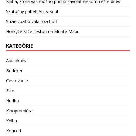
Kniha, ktorá vás možno prinúti zavolať niekomu ešte dnes
Skutočný príbeh Anity Soul
Suzie zužitkovala rozchod
Horkýže Slíže cestou na Monte Mabu
KATEGÓRIE
Audiokniha
Bedeker
Cestovanie
Film
Hudba
Kinopremiéra
Kniha
Koncert