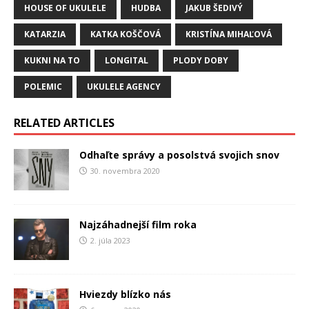
HOUSE OF UKULELE
HUDBA
JAKUB ŠEDIVÝ
KATARZIA
KATKA KOŠČOVÁ
KRISTÍNA MIHAĽOVÁ
KUKNI NA TO
LONGITAL
PLODY DOBY
POLEMIC
UKULELE AGENCY
RELATED ARTICLES
Odhaľte správy a posolstvá svojich snov
30. novembra 2020
Najzáhadnejší film roka
2. júla 2023
Hviezdy blízko nás