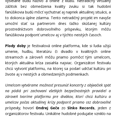
vysielané budú naživo a online z klubu. Netradičný virtuálny
zážitok bez obmedzenia kvality zvuku si tak hudobní
fanúšikovia budú môcť vychutnať aj napriek aktuálnej situácii, a
to dokonca úplne zdarma. Tento netradičný projekt im navyše
umožní stať sa partnerom dnes ťažko skúšanej kultúry
prostredníctvom dobrovoľného príspevku, ktorým môžu
fanúšikovia podporiť umelcov aj v týchto neistých časoch.
Plody doby
je festivalová online platforma, kde si ľudia užijú
umenie, hudbu, literatúru či divadlo v kvalitných online
streamoch a zároveň môžu priamo pomôcť tým umelcom,
ktorých aktuálna kríza zasiahla najviac. Organizátori festivalu
chcú vytvoriť platformu, na ktorej sa podarí udržať kultúru pri
živote aj v neistých a obmedzených podmienkach.
Umelcom vytvárame možnosť presunúť koncerty z obývačiek späť
na pódiá pri zachovaní všetkých bezpečnostných pravidiel a
zároveň tvoríme platformu pre divákov, ktorí chcú kultúru a
umelcov počas aktuálnej krízy podporiť priamo cez dobrovoľné
príspevky,
hovorí
Ondrej Geče
zo
Slnko Records
, jeden z
organizátorov festivalu. Unikátne hudobné podujatie vzniklo na