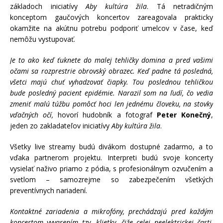
základoch iniciatívy
Aby kultúra žila
. Tá netradičným
konceptom gaučových koncertov zareagovala prakticky
okamžite na akútnu potrebu podporiť umelcov v čase, keď
nemôžu vystupovať.
Je to ako keď ťuknete do malej tehličky domina a pred vašimi
očami sa rozprestrie obrovský obrazec. Keď padne tá posledná,
všetci majú chuť vyhadzovať čiapky. Tou poslednou tehličkou
bude posledný pacient epidémie. Narazil som na ľudí, čo vedia
zmeniť malú túžbu pomôcť hoci len jednému človeku, na stovky
vďačných očí,
hovorí hudobník a fotograf
Peter Konečný
,
jeden zo zakladateľov iniciatívy
Aby kultúra žila
.
Všetky live streamy budú divákom dostupné zadarmo, a to
vďaka partnerom projektu. Interpreti budú svoje koncerty
vysielať naživo priamo z pódia, s profesionálnym ozvučením a
svetlom – samozrejme so zabezpečením všetkých
preventívnych nariadení.
Kontaktné zariadenia a mikrofóny, prechádzajú pred každým
koncertom vyvarením tzv. klietky, čiže celej neelektrickej časti,