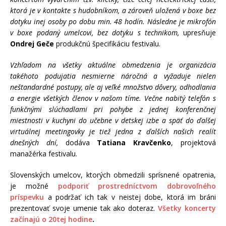
ktorá je v kontakte s hudobníkom, a zároveň uložená v boxe bez
dotyku inej osoby po dobu min. 48 hodín. Následne je mikrofón
v boxe podaný umelcovi, bez dotyku s technikom,
upresňuje
Ondrej Geče
produkčnú špecifikáciu festivalu.
Vzhľadom na všetky aktuálne obmedzenia je organizácia
takéhoto podujatia nesmierne náročná a vyžaduje nielen
neštandardné postupy, ale aj veľké množstvo dôvery, odhodlania
a energie všetkých členov v našom tíme. Večne nabitý telefón s
funkčnými slúchadlami pri pohybe z jednej konferenčnej
miestnosti v kuchyni do učebne v detskej izbe a späť do ďalšej
virtuálnej meetingovky je tiež jedna z ďalších našich realít
dnešných dní,
dodáva
Tatiana Kravčenko
, projektová
manažérka festivalu.
Slovenských umelcov, ktorých obmedzili sprísnené opatrenia,
je možné
podporiť prostredníctvom dobrovoľného
príspevku
a podržať ich tak v neistej dobe, ktorá im bráni
prezentovať svoje umenie tak ako doteraz.
Všetky koncerty
začínajú o 20tej hodine
.