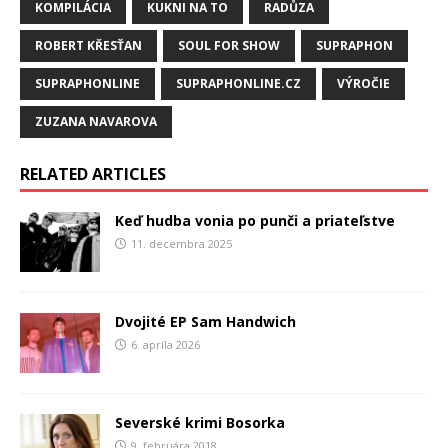
KOMPILÁCIA
KUKNI NA TO
RADŮZA
ROBERT KŘESŤAN
SOUL FOR SHOW
SUPRAPHON
SUPRAPHONLINE
SUPRAPHONLINE.CZ
VÝROČIE
ZUZANA NAVAROVA
RELATED ARTICLES
Keď hudba vonia po punči a priateľstve
11. decembra 2025
Dvojité EP Sam Handwich
6. apríla 2026
Severské krimi Bosorka
9. februára 2018