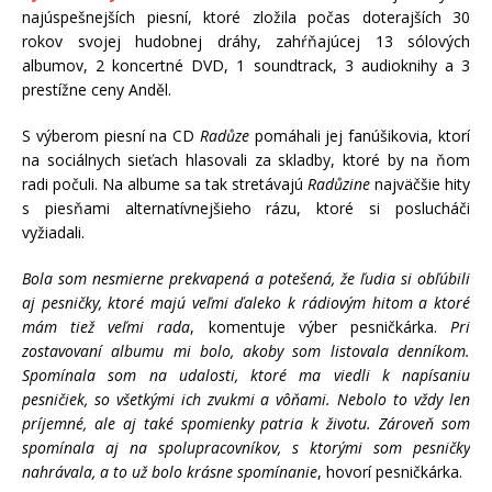
najúspešnejších piesní, ktoré zložila počas doterajších 30
rokov svojej hudobnej dráhy, zahŕňajúcej 13 sólových
albumov, 2 koncertné DVD, 1 soundtrack, 3 audioknihy a 3
prestížne ceny Anděl.
S výberom piesní na CD
Radůze
pomáhali jej fanúšikovia, ktorí
na sociálnych sieťach hlasovali za skladby, ktoré by na ňom
radi počuli. Na albume sa tak stretávajú
Radůzine
najväčšie hity
s piesňami alternatívnejšieho rázu, ktoré si poslucháči
vyžiadali.
Bola som nesmierne prekvapená a potešená, že ľudia si obľúbili
aj pesničky, ktoré majú veľmi ďaleko k rádiovým hitom a ktoré
mám tiež veľmi rada
, komentuje výber pesničkárka.
Pri
zostavovaní albumu mi bolo, akoby som listovala denníkom.
Spomínala som na udalosti, ktoré ma viedli k napísaniu
pesničiek, so všetkými ich zvukmi a vôňami. Nebolo to vždy len
príjemné, ale aj také spomienky patria k životu. Zároveň som
spomínala aj na spolupracovníkov, s ktorými som pesničky
nahrávala, a to už bolo krásne spomínanie
, hovorí pesničkárka.