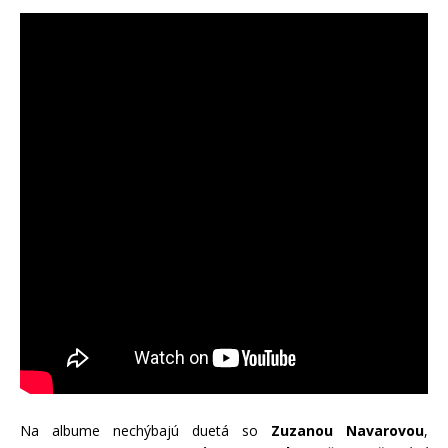
Na albume nechýbajú duetá so
Zuzanou Navarovou
,