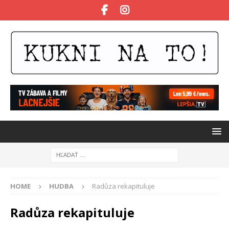
HOME
HUDBA
Radůza rekapituluje
Radůza rekapituluje