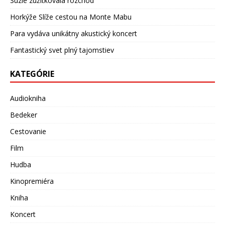
Suzie zužitkovala rozchod
Horkýže Slíže cestou na Monte Mabu
Para vydáva unikátny akustický koncert
Fantastický svet plný tajomstiev
KATEGÓRIE
Audiokniha
Bedeker
Cestovanie
Film
Hudba
Kinopremiéra
Kniha
Koncert