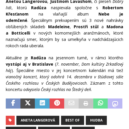
Anetou Langerovou
,
Justinom Lavashom
, či pieseň
Dobrý
lidi
, ktorú
Radůza
naspievala spoločne s
Robertom
Křesťanom
na vlaňajší album
Nebe je
odemčené
. Špeciálnym prekvapením sú 3 nové nahrávky
obľúbených skladieb
Madeleine
,
Prostři stůl
a
Madona
a Botticelli
v nových komornejších aranžmánoch, ktoré
naznačujú smer, ktorým by sa umelkyňa v nadchádzajúcich
rokoch rada uberala.
Aktuálne je
Radůza
na jesennom turné, v rámci ktorého
vystúpi aj v Bratislave
(
7. november, Dom kultúry Zrkadlový
háj
). Špeciálne miesto v jej koncertnom kalendári má tiež
vianočný koncert, ktorý odohrá 14. decembra v štúdiovej sále
Českého rozhlasu v Českých Budějoviciach
. Záznam z tohto
koncertu
odvysiela Český rozhlas na Štedrý deň
.
ANETA LANGEROVÁ
BEST OF
HUDBA