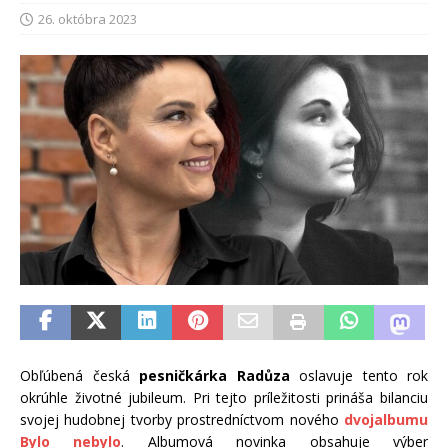
26. októbra 2023
Obľúbená česká
pesničkárka Radůza
oslavuje tento rok
okrúhle životné jubileum. Pri tejto príležitosti prináša bilanciu
svojej hudobnej tvorby prostredníctvom nového
dvojalbumu
Bylo nebylo
. Albumová novinka obsahuje výber