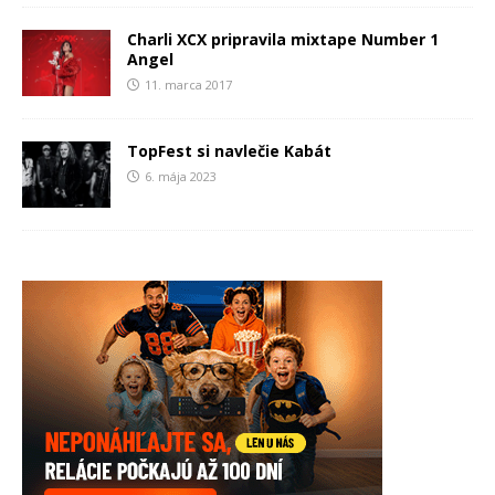
Charli XCX pripravila mixtape Number 1
Angel
11. marca 2017
TopFest si navlečie Kabát
6. mája 2023