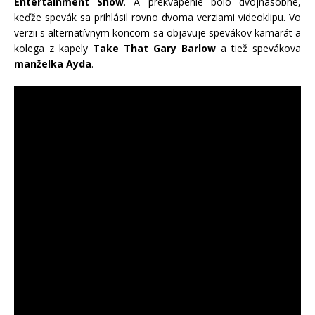
Entertainment Show
. A prekvapenie bolo dvojnásobné,
keďže spevák sa prihlásil rovno dvoma verziami videoklipu. Vo
verzii s alternatívnym koncom sa objavuje spevákov kamarát a
kolega z kapely
Take That Gary Barlow
a tiež spevákova
manželka Ayda
.