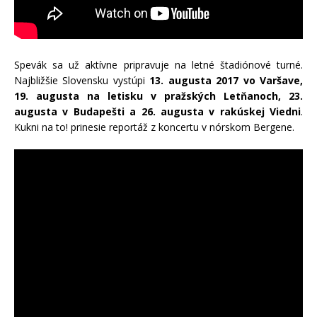
Spevák sa už aktívne pripravuje na letné štadiónové turné.
Najbližšie Slovensku vystúpi
13. augusta 2017 vo Varšave,
19. augusta na letisku v pražských Letňanoch, 23.
augusta v Budapešti a 26. augusta v rakúskej Viedni
.
Kukni na to! prinesie reportáž z koncertu v nórskom Bergene.