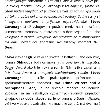
Cavanaghovým
románom o
Eddiem Flynnovi
:
Klobúk dole!
píšu
vo svojej recenzii.
Toto je Cavanagh v tej najlepšej forme. Pri
čítaní budete vzdychať od frustrácie, smiať sa nahlas, vykrikovať
od šoku a občas dokonca povzbudzovať postavy. Súdne scény sú
inteligentne napísané a príjemne nepredvídateľné.
Steve
Cavanagh
si už vybojoval reputáciu medzi nabitou scénou
kriminálnych románov. S obdivom sa o ňom vyjadrujú aj jeho
kolegovia z branže.
Návykové, nepredvídateľné a mimoriadne
aktuálne
, nezabudol zdôrazniť aktualizačný moment
Will
Dean
.
Steve Cavanagh
je írsky spisovateľ z Belfastu. Jeho debutový
román
Obhajoba
bol nominovaný
na cenu Ian Fleming Steel
Dagger Award
ako triler roka a román
Námietka
získal
cenu
Prix Polar Award
ako
najlepší medzinárodný román
.
Steve
Cavanagh
je stále praktizujúcim právnikom a
spolumoderátorom podcastu
Two Crime Writers and a
Microphone
, ktorý je na vrchole rebríčka obľúbenosti.
Zúčastnil sa na niekoľkých významných súdnych prípadoch
týkajúcich sa občianskych práv. Jeho romány o
Eddiem Flynnovi
vyšli vo viac ako dvadsiatich krajinách. Je ženatý, má dve malé