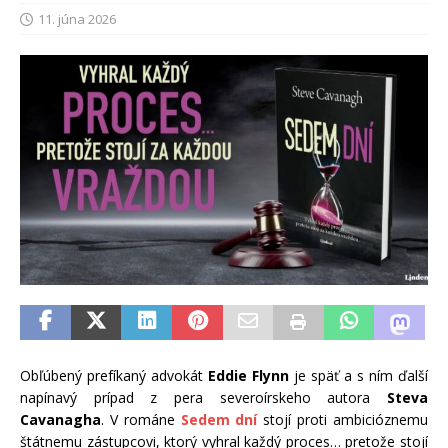
11. júna 2026
Obľúbený prefíkaný advokát
Eddie Flynn
je späť a s ním ďalší
napínavý prípad z pera severoírskeho autora
Steva
Cavanagha
. V románe
Sedem dní
stojí proti ambicióznemu
štátnemu zástupcovi, ktorý vyhral každý proces… pretože stojí