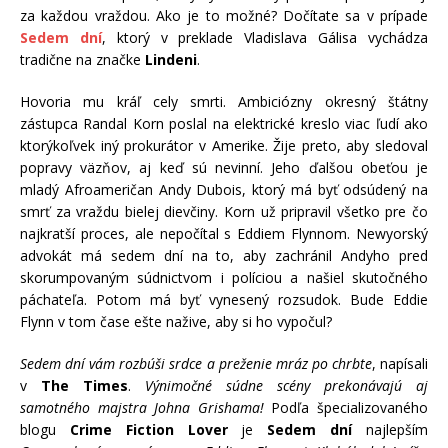
za každou vraždou. Ako je to možné? Dočítate sa v prípade
Sedem dní
, ktorý v preklade Vladislava Gálisa vychádza
tradične na značke
Lindeni
.
Hovoria mu kráľ cely smrti. Ambiciózny okresný štátny
zástupca Randal Korn poslal na elektrické kreslo viac ľudí ako
ktorýkoľvek iný prokurátor v Amerike. Žije preto, aby sledoval
popravy väzňov, aj keď sú nevinní. Jeho ďalšou obeťou je
mladý Afroameričan Andy Dubois, ktorý má byť odsúdený na
smrť za vraždu bielej dievčiny. Korn už pripravil všetko pre čo
najkratší proces, ale nepočítal s Eddiem Flynnom. Newyorský
advokát má sedem dní na to, aby zachránil Andyho pred
skorumpovaným súdnictvom i políciou a našiel skutočného
páchateľa. Potom má byť vynesený rozsudok. Bude Eddie
Flynn v tom čase ešte nažive, aby si ho vypočul?
Sedem dní vám rozbúši srdce a preženie mráz po chrbte
, napísali
v
The Times
.
Výnimočné súdne scény prekonávajú aj
samotného majstra Johna Grishama!
Podľa špecializovaného
blogu
Crime Fiction Lover
je
Sedem dní
najlepším