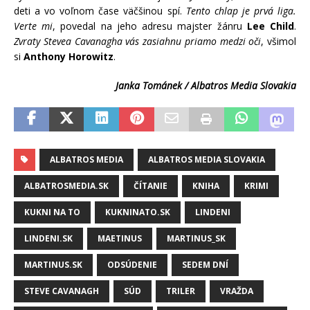
deti a vo voľnom čase väčšinou spí.
Tento chlap je prvá liga.
Verte mi
, povedal na jeho adresu majster žánru
Lee Child
.
Zvraty Stevea Cavanagha vás zasiahnu priamo medzi oči
, všimol
si
Anthony Horowitz
.
Janka Tománek / Albatros Media Slovakia
ALBATROS MEDIA
ALBATROS MEDIA SLOVAKIA
ALBATROSMEDIA.SK
ČÍTANIE
KNIHA
KRIMI
KUKNI NA TO
KUKNINATO.SK
LINDENI
LINDENI.SK
MAETINUS
MARTINUS_SK
MARTINUS.SK
ODSÚDENIE
SEDEM DNÍ
STEVE CAVANAGH
SÚD
TRILER
VRAŽDA