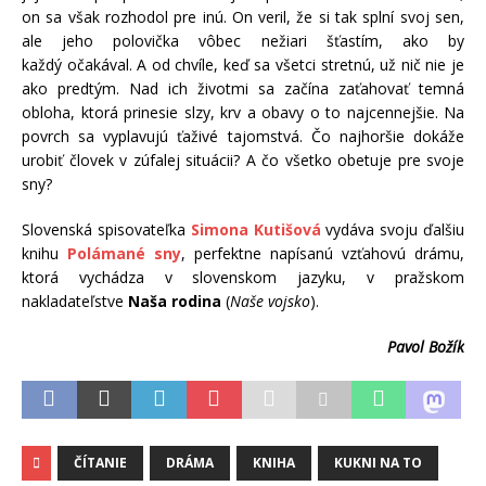
on sa však rozhodol pre inú. On veril, že si tak splní svoj sen,
ale jeho polovička vôbec nežiari šťastím, ako by
každý očakával. A od chvíle, keď sa všetci stretnú, už nič nie je
ako predtým. Nad ich životmi sa začína zaťahovať temná
obloha, ktorá prinesie slzy, krv a obavy o to najcennejšie. Na
povrch sa vyplavujú ťaživé tajomstvá. Čo najhoršie dokáže
urobiť človek v zúfalej situácii? A čo všetko obetuje pre svoje
sny?
Slovenská spisovateľka
Simona Kutišová
vydáva svoju ďalšiu
knihu
Polámané sny
, perfektne napísanú vzťahovú drámu,
ktorá vychádza v slovenskom jazyku, v pražskom
nakladateľstve
Naša rodina
(
Naše vojsko
).
Pavol Božík
ČÍTANIE
DRÁMA
KNIHA
KUKNI NA TO