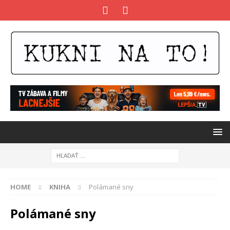
HOME
KNIHA
Polámané sny
Polámané sny