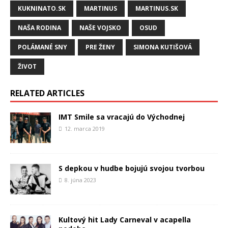
KUKNINATO.SK
MARTINUS
MARTINUS.SK
NAŠA RODINA
NAŠE VOJSKO
OSUD
POLÁMANÉ SNY
PRE ŽENY
SIMONA KUTIŠOVÁ
ŽIVOT
RELATED ARTICLES
IMT Smile sa vracajú do Východnej
12. marca 2019
S depkou v hudbe bojujú svojou tvorbou
8. júna 2023
Kultový hit Lady Carneval v acapella