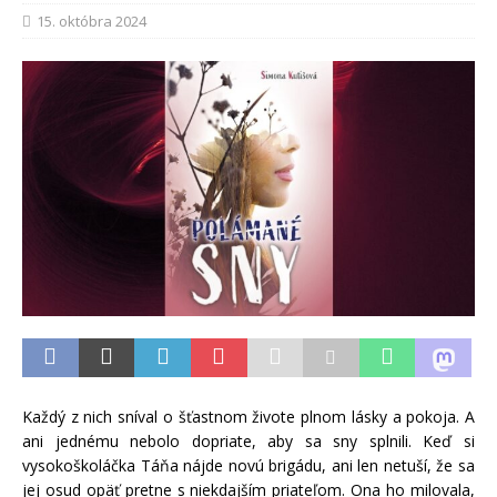
15. októbra 2024
Každý z nich sníval o šťastnom živote plnom lásky a pokoja. A
ani jednému nebolo dopriate, aby sa sny splnili. Keď si
vysokoškoláčka Táňa nájde novú brigádu, ani len netuší, že sa
jej osud opäť pretne s niekdajším priateľom. Ona ho milovala,